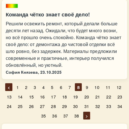
Команда чётко знает своё дело!
Решили освежить ремонт, который делали больше
десяти лет назад. Ожидали, что будет много возни,
но всё прошло очень спокойно. Команда чётко знает
своё дело: от демонтажа до чистовой отделки всё
шло ровно, без задержек. Материалы предложили
современные и практичные, интерьер получился
обновлённый, но уютный.
София Князева,
23.10.2025
<
1
2
3
4
5
6
7
8
9
10
11
12
13
14
15
16
17
18
19
20
21
22
23
24
25
26
27
28
29
30
31
32
33
34
35
36
37
38
>