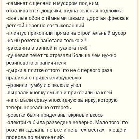
-ламинат с щелями и мусором под ним,
отваливаются дощечки, видна зелёная подложка
-светлые обои с тёмными швами, дорогая фреска в
детской неровно состыкованный
-плинтус прикопили прямо на строительный мусор
-из 60 розеток работали только 2!!!
-раковина в ванной и туалета течёт
-душевая течёт тк отрезали больше чем нужно
резинового ограничителя
-дырки в плитке оттого что не с первого раза
правильно приделали душевую
-уронили тумбу и откололи угол
-вырвали кнопку смыва и приклеили на клей
-не отмыли сразу эпоксидную затирку, которую
теперь нереально оттереть
-розетки были приделаны вкривь и вкось
-электрика была разведена неверно. Мало того что
розетки сделаны не все и не в тех местах, тк ещё и
провода по диагонали🫣