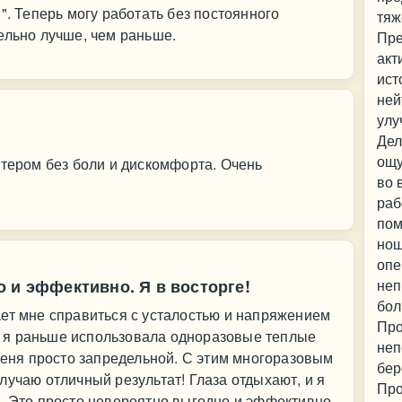
". Теперь могу работать без постоянного
тяж
ельно лучше, чем раньше.
Пре
акт
ист
ней
улу
Дел
ощу
ютером без боли и дискомфорта. Очень
во 
раб
пом
нош
опе
 и эффективно. Я в восторге!
неп
бол
ет мне справиться с усталостью и напряжением
Про
же, я раньше использовала одноразовые теплые
неп
 меня просто запредельной. С этим многоразовым
бер
лучаю отличный результат! Глаза отдыхают, и я
Про
. Это просто невероятно выгодно и эффективно.