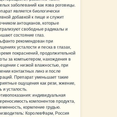
елых заболеваний как язва роговицы.
парат является биологически
ивной добавкой к пище и служит
очником антоцианов, которые
трализуют свободные радикалы и
чшают состояние глаз.
ьфанто рекомендован при
щениях усталости и песка в глазах,
время покраснений, продолжительной
оты за компьютером, нахождения в
ещении с низкой влажностью, при
ении контактных линз и после
раций. Препарат уменьшает такие
риятные ощущения как рези, жжение,
ь и усталость.
тивопоказания: индивидуальная
ереносимость компонентов продукта,
еменность, кормление грудью.
изводитель: КоролевФарм, Россия