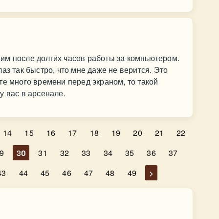
им после долгих часов работы за компьютером.
аз так быстро, что мне даже не верится. Это
те много времени перед экраном, то такой
у вас в арсенале.
14
15
16
17
18
19
20
21
22
9
30
31
32
33
34
35
36
37
43
44
45
46
47
48
49
>