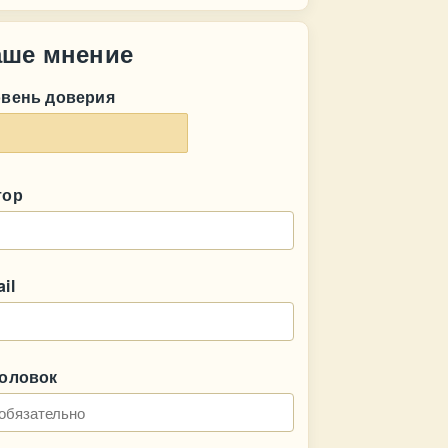
аше мнение
овень доверия
тор
il
головок