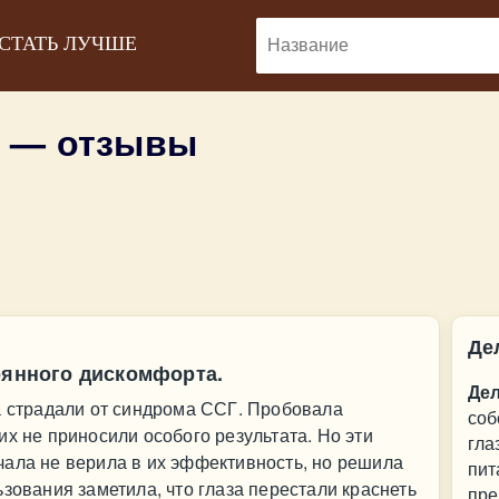
 СТАТЬ ЛУЧШЕ
 — отзывы
Де
оянного дискомфорта.
Де
а страдали от синдрома ССГ. Пробовала
соб
их не приносили особого результата. Но эти
гла
чала не верила в их эффективность, но решила
пит
зования заметила, что глаза перестали краснеть
пре