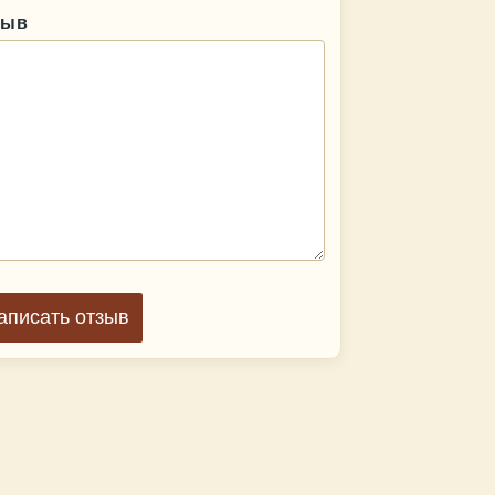
зыв
аписать отзыв