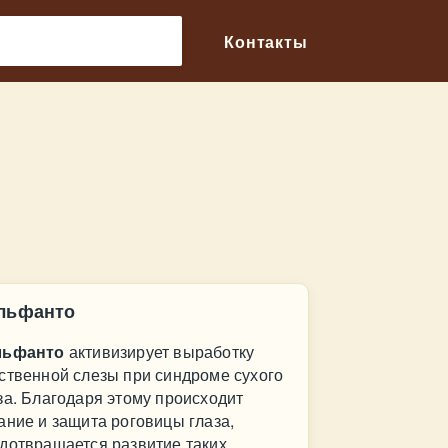
🔎
Контакты
льфанто
льфанто
активизирует выработку
ственной слезы при синдроме сухого
за. Благодаря этому происходит
ание и защита роговицы глаза,
дотвращается развитие таких