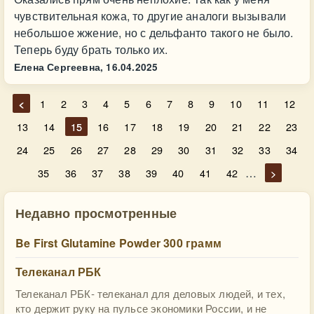
чувствительная кожа, то другие аналоги вызывали
небольшое жжение, но с дельфанто такого не было.
Теперь буду брать только их.
Елена Сергеевна,
16.04.2025
<
1
2
3
4
5
6
7
8
9
10
11
12
13
14
15
16
17
18
19
20
21
22
23
24
25
26
27
28
29
30
31
32
33
34
…
35
36
37
38
39
40
41
42
>
Недавно просмотренные
Be First Glutamine Powder 300 грамм
Телеканал РБК
Телеканал РБК- телеканал для деловых людей, и тех,
кто держит руку на пульсе экономики России, и не