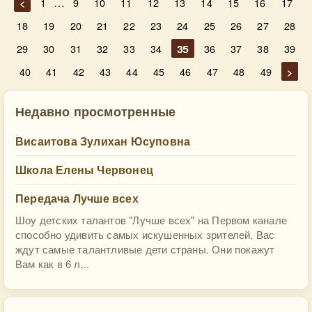
…
<
1
9
10
11
12
13
14
15
16
17
18
19
20
21
22
23
24
25
26
27
28
29
30
31
32
33
34
35
36
37
38
39
40
41
42
43
44
45
46
47
48
49
>
Недавно просмотренные
Висаитова Зулихан Юсуповна
Школа Елены Червонец
Передача Лучше всех
Шоу детских талантов "Лучше всех" на Первом канале
способно удивить самых искушенных зрителей. Вас
ждут самые талантливые дети страны. Они покажут
Вам как в 6 л...