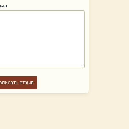
зыв
аписать отзыв