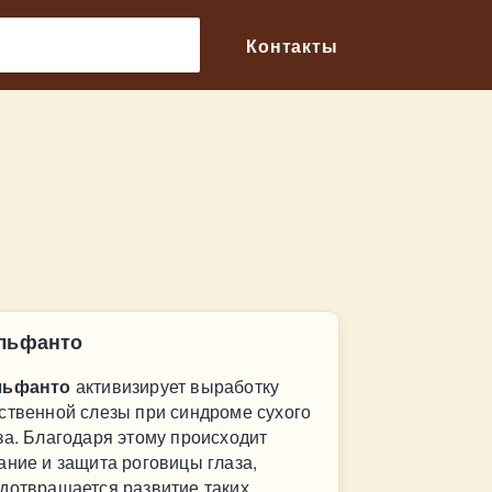
🔎
Контакты
льфанто
льфанто
активизирует выработку
ственной слезы при синдроме сухого
за. Благодаря этому происходит
ание и защита роговицы глаза,
дотвращается развитие таких