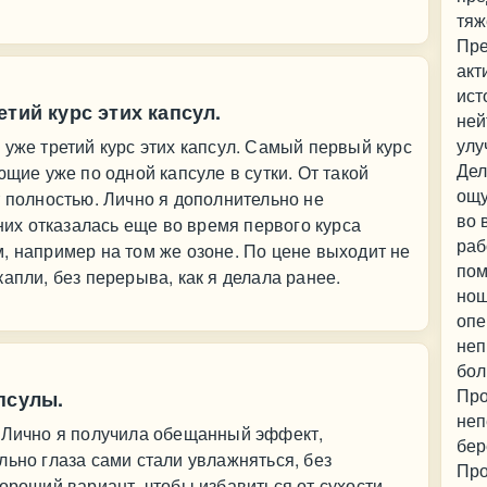
тяж
Пре
акт
ист
тий курс этих капсул.
ней
улу
 уже третий курс этих капсул. Самый первый курс
Дел
ющие уже по одной капсуле в сутки. От такой
ощу
т полностью. Лично я дополнительно не
во 
 них отказалась еще во время первого курса
раб
, например на том же озоне. По цене выходит не
пом
апли, без перерыва, как я делала ранее.
нош
опе
неп
бол
Про
псулы.
неп
. Лично я получила обещанный эффект,
бер
льно глаза сами стали увлажняться, без
Про
ороший вариант, чтобы избавиться от сухости.