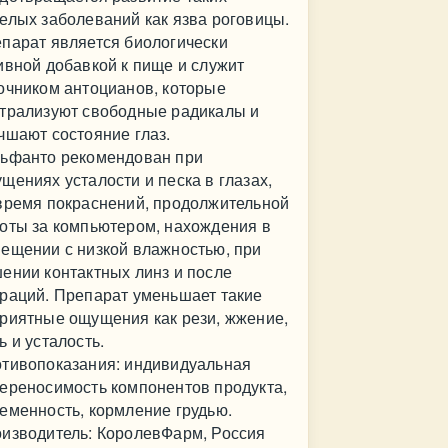
елых заболеваний как язва роговицы.
парат является биологически
ивной добавкой к пище и служит
очником антоцианов, которые
трализуют свободные радикалы и
чшают состояние глаз.
ьфанто рекомендован при
щениях усталости и песка в глазах,
время покраснений, продолжительной
оты за компьютером, нахождения в
ещении с низкой влажностью, при
ении контактных линз и после
раций. Препарат уменьшает такие
риятные ощущения как рези, жжение,
ь и усталость.
тивопоказания: индивидуальная
ереносимость компонентов продукта,
еменность, кормление грудью.
изводитель: КоролевФарм, Россия