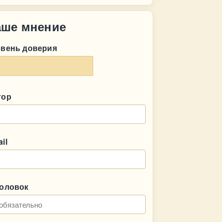
аше мнение
овень доверия
тор
il
головок