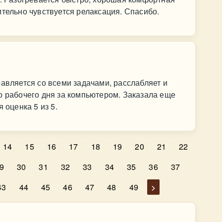
ительно чувствуется релаксация. Спасибо.
равляется со всеми задачами, расслабляет и
о рабочего дня за компьютером. Заказала еще
 оценка 5 из 5.
14
15
16
17
18
19
20
21
22
9
30
31
32
33
34
35
36
37
43
44
45
46
47
48
49
>