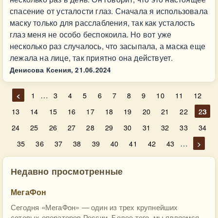
спасение от усталости глаз. Сначала я использовала
маску только для расслабления, так как усталость
глаз меня не особо беспокоила. Но вот уже
несколько раз случалось, что засыпала, а маска еще
лежала на лице, так приятно она действует.
Денисова Ксения,
21.06.2024
…
<
1
3
4
5
6
7
8
9
10
11
12
13
14
15
16
17
18
19
20
21
22
23
24
25
26
27
28
29
30
31
32
33
34
…
35
36
37
38
39
40
41
42
43
>
Недавно просмотренные
МегаФон
Сегодня «МегаФон» — один из трех крупнейших
сотовых операторов России. Более того, мы являемся