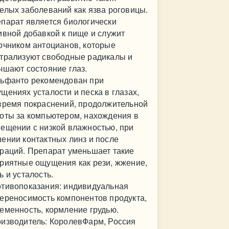
елых заболеваний как язва роговицы.
парат является биологически
ивной добавкой к пище и служит
очником антоцианов, которые
трализуют свободные радикалы и
чшают состояние глаз.
ьфанто рекомендован при
щениях усталости и песка в глазах,
время покраснений, продолжительной
оты за компьютером, нахождения в
ещении с низкой влажностью, при
ении контактных линз и после
раций. Препарат уменьшает такие
риятные ощущения как рези, жжение,
ь и усталость.
тивопоказания: индивидуальная
ереносимость компонентов продукта,
еменность, кормление грудью.
изводитель: КоролевФарм, Россия