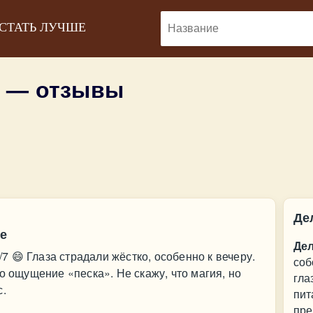
 СТАТЬ ЛУЧШЕ
 — отзывы
Де
че
Де
4/7 😄 Глаза страдали жёстко, особенно к вечеру.
соб
о ощущение «песка». Не скажу, что магия, но
гла
с.
пит
пре