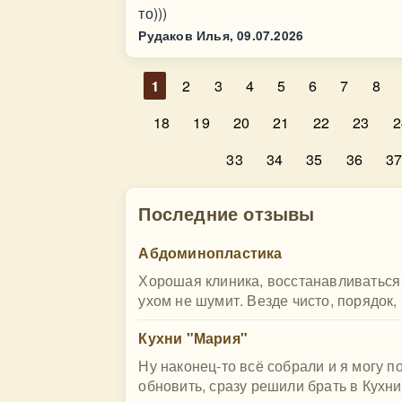
то)))
Рудаков Илья,
09.07.2026
1
2
3
4
5
6
7
8
18
19
20
21
22
23
2
33
34
35
36
3
Последние отзывы
Абдоминопластика
Хорошая клиника, восстанавливаться
ухом не шумит. Везде чисто, порядок,
Кухни "Мария"
Ну наконец-то всё собрали и я могу п
обновить, сразу решили брать в Кухни 