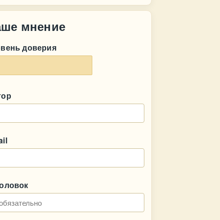
аше мнение
овень доверия
тор
il
головок