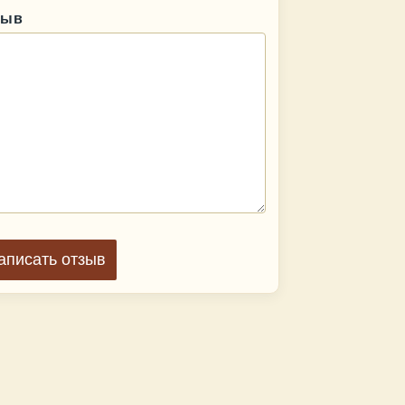
зыв
аписать отзыв