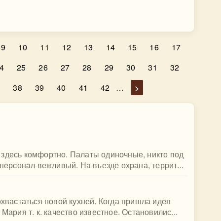
9
10
11
12
13
14
15
16
17
4
25
26
27
28
29
30
31
32
7
38
39
40
41
42
…
>
 здесь комфортно. Палаты одиночные, никто под
 персонал вежливый. На въезде охрана, террит...
охвастаться новой кухней. Когда пришла идея
Мария т. к. качество известное. Остановилис...