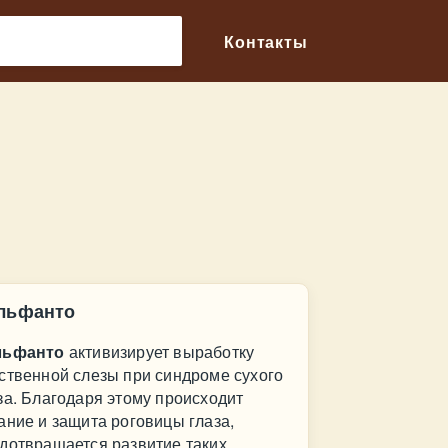
🔎
Контакты
льфанто
льфанто
активизирует выработку
ственной слезы при синдроме сухого
за. Благодаря этому происходит
ание и защита роговицы глаза,
дотвращается развитие таких