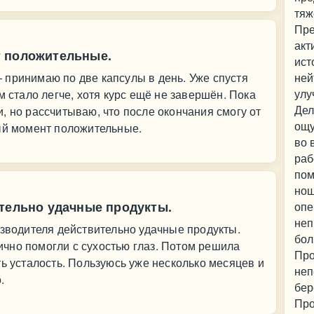
тяж
Пре
акт
т положительные.
ист
 принимаю по две капсулы в день. Уже спустя
ней
улу
м стало легче, хотя курс ещё не завершён. Пока
Дел
, но рассчитываю, что после окончания смогу от
ощу
ный момент положительные.
во 
раб
пом
нош
ительно удачные продукты.
опе
неп
изводителя действительно удачные продукты.
бол
чно помогли с сухостью глаз. Потом решила
Про
ть усталость. Пользуюсь уже несколько месяцев и
неп
.
бер
Про