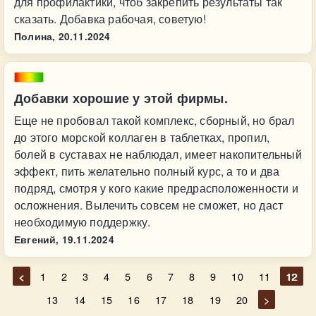
для профилактики, чтоб закрепить результаты так
сказать. Добавка рабочая, советую!
Полина,
20.11.2024
Добавки хорошие у этой фирмы.
Еще не пробовал такой комплекс, сборный, но брал
до этого морской коллаген в таблетках, пропил,
болей в суставах не наблюдал, имеет накопительный
эффект, пить желательно полный курс, а то и два
подряд, смотря у кого какие предрасположенности и
осложнения. Вылечить совсем не сможет, но даст
необходимую поддержку.
Евгений,
19.11.2024
<
1
2
3
4
5
6
7
8
9
10
11
12
13
14
15
16
17
18
19
20
>