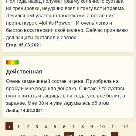
Пол года назад получил травму коленного сустава
на тренировки, неудачно взял штангу вот и травма.
Лечился амбулаторно таблетками, а после них
пропил курс с 4joints Powder . И очень легко и
быстро восстановил своё колено. Сейчас принимаю
для защиты суставов и связок.
Егор,
05.03.2021
Действенная
Очень заманчивый состав и цена. Приобрела на
пробу и мне подошла добавка. Считаю, что суставы
нужно питать и защищать ни когда уже всё болит, а
заранее. Мне 38 и я уже задумалась об этом.
Люба,
14.02.2021
<
1
2
3
4
5
6
7
8
9
10
11
12