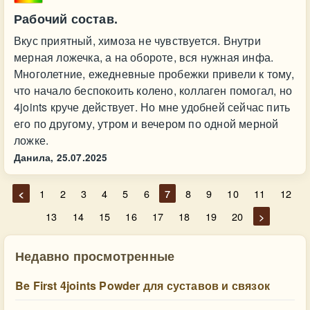
Рабочий состав.
Вкус приятный, химоза не чувствуется. Внутри
мерная ложечка, а на обороте, вся нужная инфа.
Многолетние, ежедневные пробежки привели к тому,
что начало беспокоить колено, коллаген помогал, но
4joints круче действует. Но мне удобней сейчас пить
его по другому, утром и вечером по одной мерной
ложке.
Данила,
25.07.2025
<
1
2
3
4
5
6
7
8
9
10
11
12
13
14
15
16
17
18
19
20
>
Недавно просмотренные
Be First 4joints Powder для суставов и связок