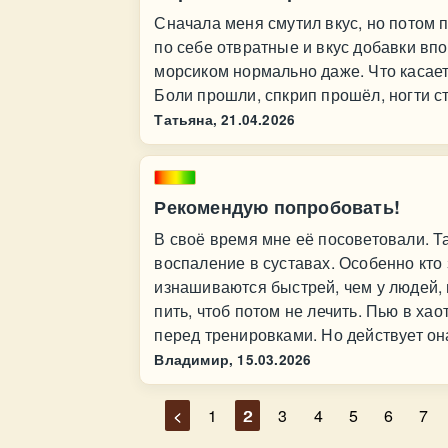
Сначала меня смутил вкус, но потом п
по себе отвратные и вкус добавки впо
морсиком нормально даже. Что касает
Боли прошли, спкрип прошёл, ногти ст
Татьяна,
21.04.2026
Рекомендую попробовать!
В своё время мне её посоветовали. Т
воспаление в суставах. Особенно кто
изнашиваются быстрей, чем у людей,
пить, чтоб потом не лечить. Пью в хао
перед тренировками. Но действует она
Владимир,
15.03.2026
<
1
2
3
4
5
6
7