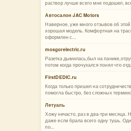
раствор лучше всего мне подошел, всег
Автосалон JAC Motors
Наверное, уже много отзывов об этой
хорошая модель. Комфортная на трас
оформлен с...
mosgorelectric.ru
Разетка дымилась,был на панике,отру
потом когда прочухался понял что отда
FirstDEDIC.ru
Когда только пришел на сотрудничест
помогла быстро, без сложных термино
Летуаль
Хожу нечасто, раз в два-три месяца.
даже если брала всего одну тушь. Од
по...