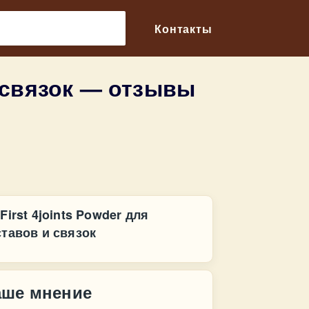
🔎
Контакты
и связок — отзывы
First 4joints Powder для
ставов и связок
аше мнение