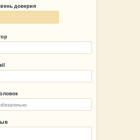
овень доверия
тор
il
головок
зыв