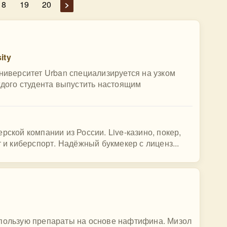
18
19
20
>
ity
Университет Urban специализируется на узком
аждого студента выпустить настоящим
рской компании из России. Live-казино, покер,
т и киберспорт. Надёжный букмекер с лиценз...
спользую препараты на основе нафтифина. Мизол