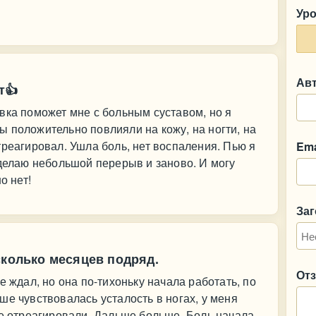
Ур
Ав
т👍
вка поможет мне с больным суставом, но я
 положительно повлияли на кожу, на ногти, на
треагировал. Ушла боль, нет воспаления. Пью я
Ema
 делаю небольшой перерыв и заново. И могу
о нет!
За
сколько месяцев подряд.
От
е ждал, но она по-тихоньку начала работать, по
ше чувствовалась усталость в ногах, у меня
не отреагировали. Дальше больше. Боль начала