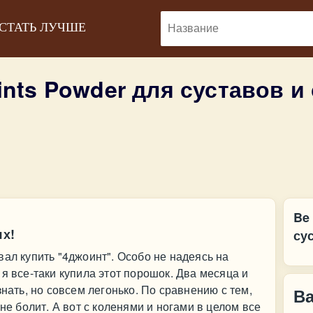
 СТАТЬ ЛУЧШЕ
joints Powder для суставов 
Be 
ях!
су
вал купить "4джоинт". Особо не надеясь на
я все-таки купила этот порошок. Два месяца и
знать, но совсем легонько. По сравнению с тем,
В
 не болит. А вот с коленями и ногами в целом все