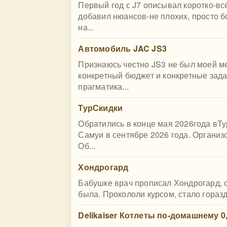
Первый год с J7 описывал коротко-всё
добавил нюансов-не плохих, просто б
на...
Автомобиль JAC JS3
Признаюсь честно JS3 не был моей ме
конкретный бюджет и конкретные зада
прагматика...
ТурСкидки
Обратились в конце мая 2026года вТу
Самуи в сентябре 2026 года. Органи
Об...
Хондрогард
Бабушке врач прописал Хондрогард, о
была. Прокололи курсом, стало гораздо
Delikaiser Котлеты по-домашнему 0,