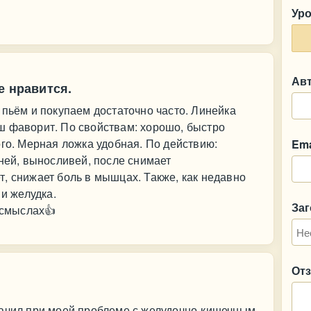
Ур
Ав
е нравится.
 пьём и покупаем достаточно часто. Линейка
ш фаворит. По свойствам: хорошо, быстро
ого. Мерная ложка удобная. По действию:
Ema
ьней, выносливей, после снимает
, снижает боль в мышцах. Также, как недавно
 и желудка.
За
 смыслах👍
От
начил при моей проблеме с желудочно-кишечным