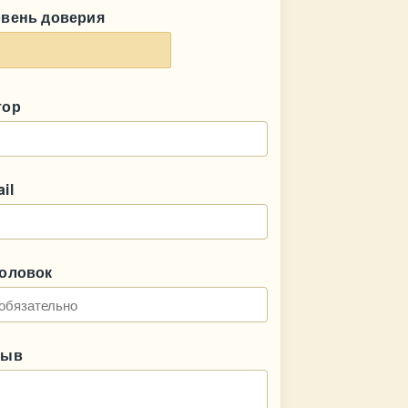
овень доверия
тор
il
головок
зыв