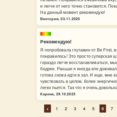
и легче от него точно становится. По
На данный момент рекомендую!
Виктория,
03.11.2025
Рекомендую!
Я попробовала глутамин от Be First, 
понравилось! Это просто суперская шт
гораздо легче восстанавливаться, мыш
бодрее. Раньше я иногда еле доживал
готова снова идти в зал. И еще, мне к
чувствовать в целом, более энергично
легко пьется. Так что я очень доволь
Карина,
29.10.2025
<
1
2
3
4
5
6
7