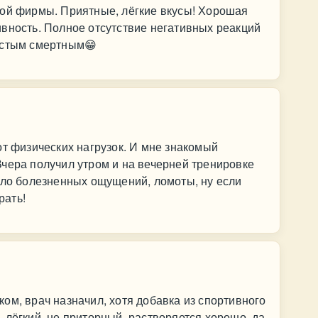
той фирмы. Приятные, лёгкие вкусы! Хорошая
вность. Полное отсутствие негативных реакций
остым смертным😁
от физических нагрузок. И мне знакомый
чера получил утром и на вечерней тренировке
ыло болезненных ощущений, ломоты, ну если
рать!
ом, врач назначил, хотя добавка из спортивного
 лёгкий, не приторный, растворяется хорошо, да