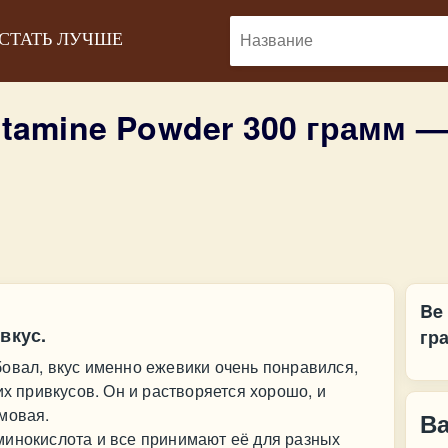
 СТАТЬ ЛУЧШЕ
lutamine Powder 300 грамм 
Be 
вкус.
гр
овал, вкус именно ежевики очень понравился,
их привкусов. Он и растворяется хорошо, и
мовая.
В
минокислота и все принимают её для разных