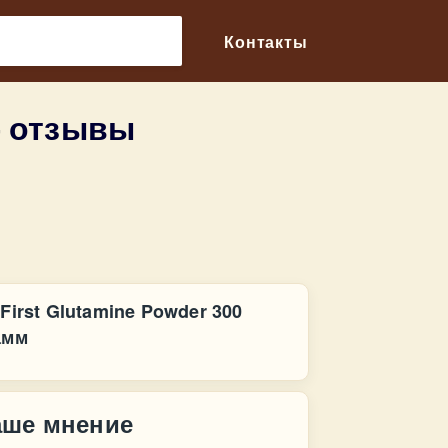
🔎
Контакты
— отзывы
First Glutamine Powder 300
амм
аше мнение