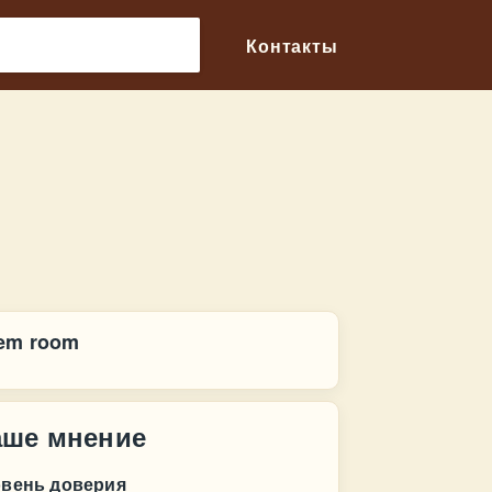
🔎
Контакты
em room
аше мнение
овень доверия