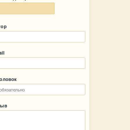
тор
il
головок
зыв