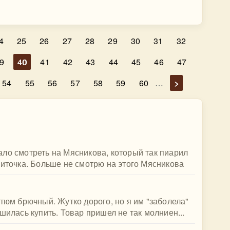
4
25
26
27
28
29
30
31
32
9
40
41
42
43
44
45
46
47
54
55
56
57
58
59
60
…
>
ло смотреть на Мясникова, который так пиарил
литочка. Больше не смотрю на этого Мясникова
стюм брючный. Жутко дорого, но я им "заболела"
шилась купить. Товар пришел не так молниен...