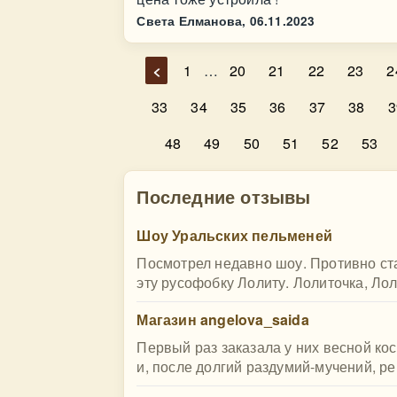
Света Елманова,
06.11.2023
<
1
…
20
21
22
23
2
33
34
35
36
37
38
3
48
49
50
51
52
53
Последние отзывы
Шоу Уральских пельменей
Посмотрел недавно шоу. Противно ста
эту русофобку Лолиту. Лолиточка, Ло
Магазин angelova_saida
Первый раз заказала у них весной ко
и, после долгий раздумий-мучений, ре