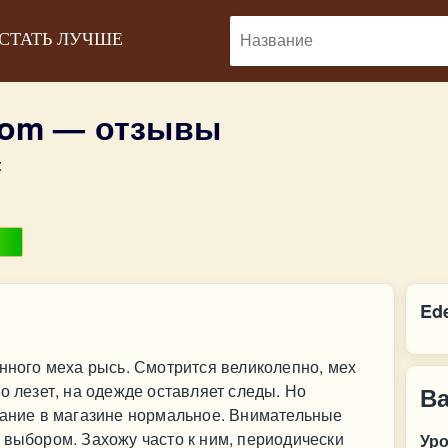
 СТАТЬ ЛУЧШЕ
oom — отзывы
:
Ed
енного меха рысь. Смотрится великолепно, мех
о лезет, на одежде оставляет следы. Но
В
вание в магазине нормальное. Внимательные
 выбором. Захожу часто к ним, периодически
Ур