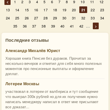
<
1
2
3
4
5
6
7
8
9
10
11
12
13
14
15
16
17
18
19
20
21
22
23
24
25
26
27
28
29
30
31
32
33
34
…
35
36
37
38
39
40
41
42
>
Последние отзывы
Александр Михалёв Юрист
Хорошая книга Пенсия без дураков. Прочитал за
несколько вечеров и отметил для себя много полезных
моментов про пенсионные выплаты и оформление
доплат.
Лотереи Москвы
участвовал в лотереи от валбериса и тут сообщение
что выиграл 300к рублей но для их получения нужно
написать менеджеру написал в ответ мне присылают
все доказат...