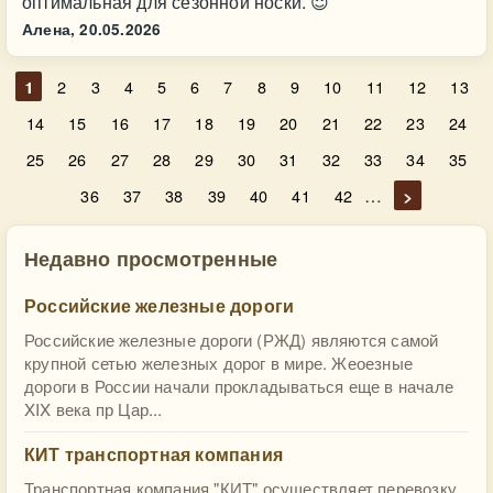
оптимальная для сезонной носки. 😇
Алена,
20.05.2026
1
2
3
4
5
6
7
8
9
10
11
12
13
14
15
16
17
18
19
20
21
22
23
24
25
26
27
28
29
30
31
32
33
34
35
…
36
37
38
39
40
41
42
>
Недавно просмотренные
Российские железные дороги
Российские железные дороги (РЖД) являются самой
крупной сетью железных дорог в мире. Жеоезные
дороги в России начали прокладываться еще в начале
XIX века пр Цар...
КИТ транспортная компания
Транспортная компания "КИТ" осуществляет перевозку