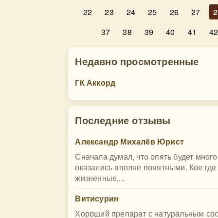
22
23
24
25
26
27
2
37
38
39
40
41
4
Недавно просмотренные
ГК Аккорд
Последние отзывы
Александр Михалёв Юрист
Сначала думал, что опять будет мног
оказались вполне понятными. Кое где
жизненные....
Витисурин
Хороший препарат с натуральным сост