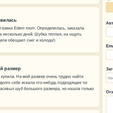
авилась
Ав
газина Edem room. Определилась, заказала.
за несколько дней. Шубка теплая, на ощупь
едели обещают снег и холода!)
Ema
й размер
За
 купила. На мой размер очень трудно найти
 долго себе искала что-нибудь подходящее по
красивых шуб большого размера, но нашла только
От