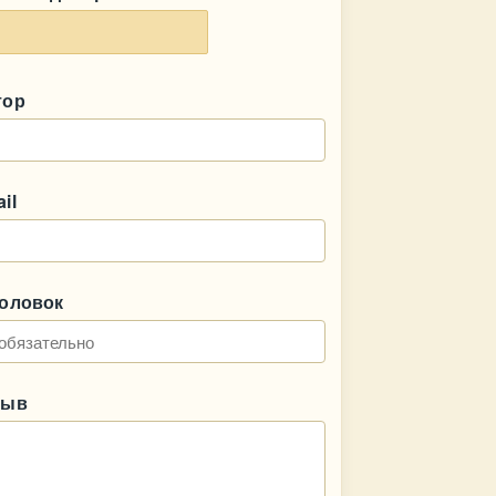
тор
il
головок
зыв