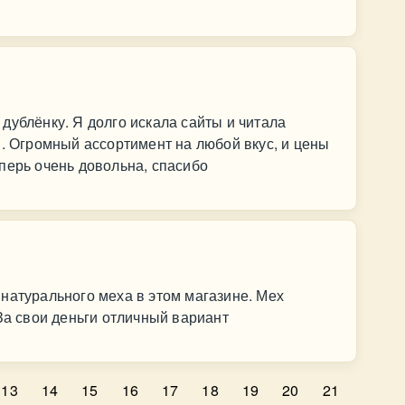
дублёнку. Я долго искала сайты и читала
н. Огромный ассортимент на любой вкус, и цены
перь очень довольна, спасибо
натурального меха в этом магазине. Мех
За свои деньги отличный вариант
13
14
15
16
17
18
19
20
21