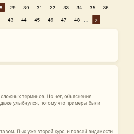
8
29
30
31
32
33
34
35
36
2
43
44
45
46
47
48
…
>
о сложных терминов. Но нет, объяснения
 даже улыбнулся, потому что примеры были
авом. Пью уже второй курс, и повсей видимости