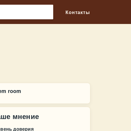
🔎
Контакты
em room
аше мнение
овень доверия