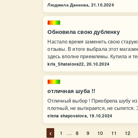
Людмила Данкова,
21.10.2024
Обновила свою дубленку
Настало время заменить свою старую 
отзывы. В итоге выбрала этот магази
здесь вполне приемлемы. Купила и те
kris_Shatalova22,
20.10.2024
отличная шуба !!
Отличный выбор ! Приобрела шубу из 
плотный, не вытирается, не сыпется. 
elena shapovalova,
19.10.2024
<
1
…
8
9
10
11
12