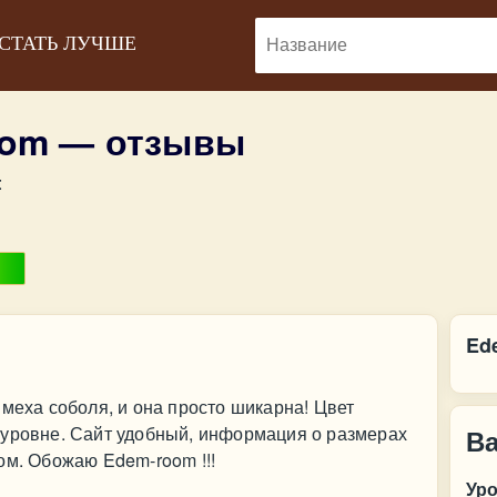
 СТАТЬ ЛУЧШЕ
oom — отзывы
:
Ed
 меха соболя, и она просто шикарна! Цвет
 уровне. Сайт удобный, информация о размерах
В
ом. Обожаю Edem-room !!!
Ур