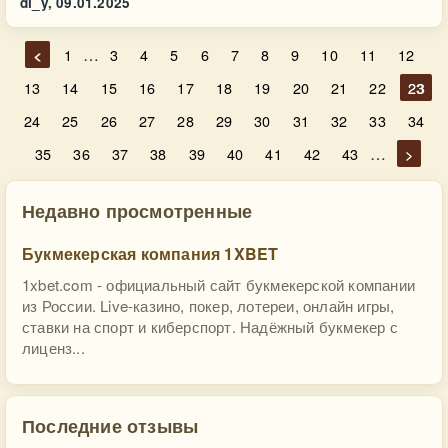
di_y,
09.01.2025
…
<
1
3
4
5
6
7
8
9
10
11
12
13
14
15
16
17
18
19
20
21
22
23
24
25
26
27
28
29
30
31
32
33
34
…
35
36
37
38
39
40
41
42
43
>
Недавно просмотренные
Букмекерская компания 1XBET
1xbet.com - официальный сайт букмекерской компании
из России. Live-казино, покер, лотереи, онлайн игры,
ставки на спорт и киберспорт. Надёжный букмекер с
лиценз...
Последние отзывы