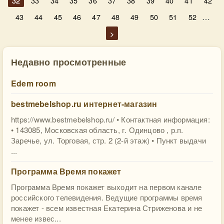
32
33
34
35
36
37
38
39
40
41
42
…
43
44
45
46
47
48
49
50
51
52
>
Недавно просмотренные
Edem room
bestmebelshop.ru интернет-магазин
https://www.bestmebelshop.ru/ • Контактная информация:
• 143085, Московская область, г. Одинцово , р.п.
Заречье, ул. Торговая, стр. 2 (2-й этаж) • Пункт выдачи
...
Программа Время покажет
Программа Время покажет выходит на первом канале
российского телевидения. Ведущие программы время
покажет - всем известная Екатерина Стриженова и не
менее извес...