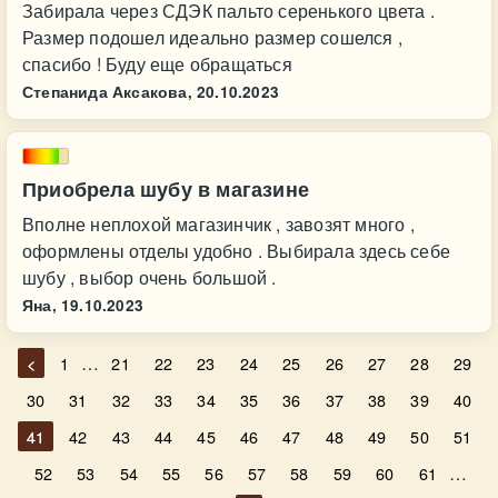
Забирала через СДЭК пальто серенького цвета .
Размер подошел идеально размер сошелся ,
спасибо ! Буду еще обращаться
Степанида Аксакова,
20.10.2023
Приобрела шубу в магазине
Вполне неплохой магазинчик , завозят много ,
оформлены отделы удобно . Выбирала здесь себе
шубу , выбор очень большой .
Яна,
19.10.2023
…
<
1
21
22
23
24
25
26
27
28
29
30
31
32
33
34
35
36
37
38
39
40
41
42
43
44
45
46
47
48
49
50
51
…
52
53
54
55
56
57
58
59
60
61