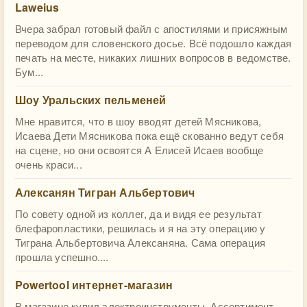
Laweius
Вчера забрал готовый файл с апостилями и присяжным
переводом для словенского досье. Всё подошло каждая
печать на месте, никаких лишних вопросов в ведомстве.
Бум...
Шоу Уральских пельменей
Мне нравится, что в шоу вводят детей Мясникова,
Исаева Дети Мясникова пока ещё скованно ведут себя
на сцене, но они освоятся А Елисей Исаев вообще
очень краси...
Алексанян Тигран Альбертович
По совету одной из коллег, да и видя ее результат
блефаропластики, решилась и я на эту операцию у
Тиграна Альбертовича Алексаняна. Сама операция
прошла успешно....
Powertool интернет-магазин
В магазине купил электроинструменты. Ассортимент