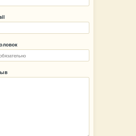
il
головок
зыв