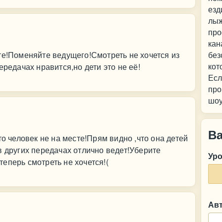
езд
лыж
про
кан
те!Поменяйте ведущего!Смотреть не хочется из
без
кот
ередачах нравится,но дети это не её!
Есл
про
шоу
В
то человек не на месте!Прям видно ,что она детей
в других передачах отлично ведет!Уберите
Ур
еперь смотреть не хочется!(
Ав