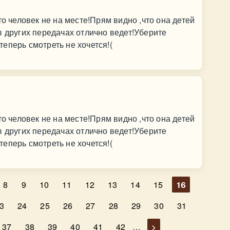
то человек не на месте!Прям видно ,что она детей
в других передачах отлично ведет!Уберите
еперь смотреть не хочется!(
то человек не на месте!Прям видно ,что она детей
в других передачах отлично ведет!Уберите
еперь смотреть не хочется!(
8
9
10
11
12
13
14
15
16
3
24
25
26
27
28
29
30
31
37
38
39
40
41
42
…
>