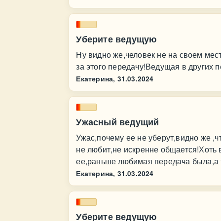
Уберите ведущую
Ну видно же,человек не на своем мес
за этого передачу!Ведущая в других п
Екатерина,
31.03.2024
Ужасный ведущий
Ужас,почему ее не уберут,видно же ,ч
не любит,не искренне общается!Хоть 
ее,раньше любимая передача была,а т
Екатерина,
31.03.2024
Уберите ведущую