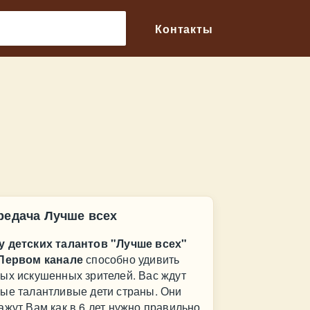
🔎
Контакты
редача Лучше всех
 детских талантов "Лучше всех"
Первом канале
способно удивить
ых искушенных зрителей. Вас ждут
ые талантливые дети страны. Они
ажут Вам как в 6 лет нужно правильно