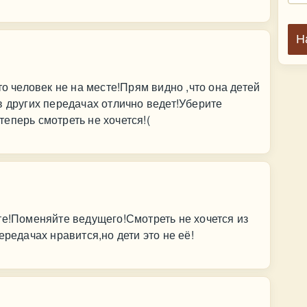
Н
то человек не на месте!Прям видно ,что она детей
в других передачах отлично ведет!Уберите
еперь смотреть не хочется!(
те!Поменяйте ведущего!Смотреть не хочется из
ередачах нравится,но дети это не её!