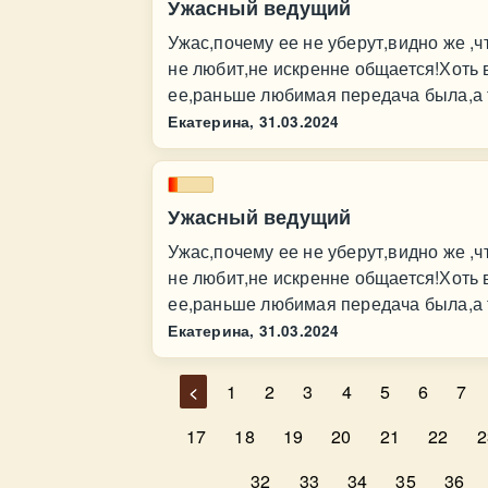
Ужасный ведущий
Ужас,почему ее не уберут,видно же ,ч
не любит,не искренне общается!Хоть 
ее,раньше любимая передача была,а т
Екатерина,
31.03.2024
Ужасный ведущий
Ужас,почему ее не уберут,видно же ,ч
не любит,не искренне общается!Хоть 
ее,раньше любимая передача была,а т
Екатерина,
31.03.2024
<
1
2
3
4
5
6
7
17
18
19
20
21
22
2
32
33
34
35
36