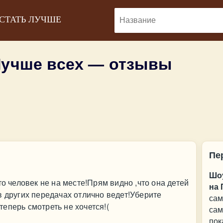
 СТАТЬ ЛУЧШЕ
Лучше всех — отзывы
Пе
Шоу
то человек не на месте!Прям видно ,что она детей
на 
в других передачах отлично ведет!Уберите
сам
еперь смотреть не хочется!(
сам
пок