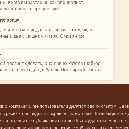
ни. Когда вырастаешь как специалист,
емейственность процветают.
TS 220-F
почти на месяц, делал заказы к отпуску и
чный, два с лишним литра. Смотрится
9
 ей презент сделать, она давно хотела шейкер
и с отсеком для добавок. Цвет яркий, запаха...
в о компаниях, где пользователи делятся своим опытом. Серв
 с разных площадок и сохраняет их историю. Благодаря этом
 если отдельные публикации позднее были удалены. Наша це
ии компании и принимать решения с учётом разных точек зрен