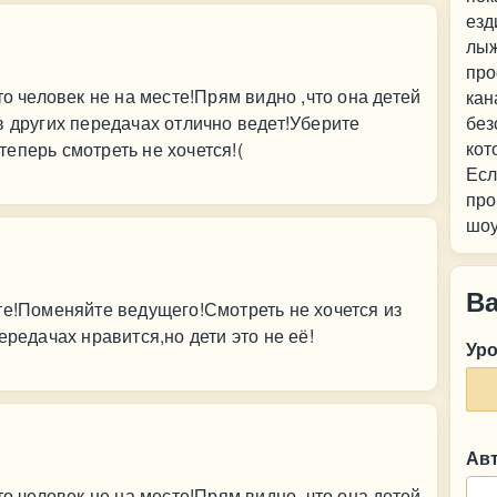
езд
лыж
про
то человек не на месте!Прям видно ,что она детей
кан
в других передачах отлично ведет!Уберите
без
кот
еперь смотреть не хочется!(
Есл
про
шоу
В
те!Поменяйте ведущего!Смотреть не хочется из
ередачах нравится,но дети это не её!
Ур
Ав
то человек не на месте!Прям видно ,что она детей