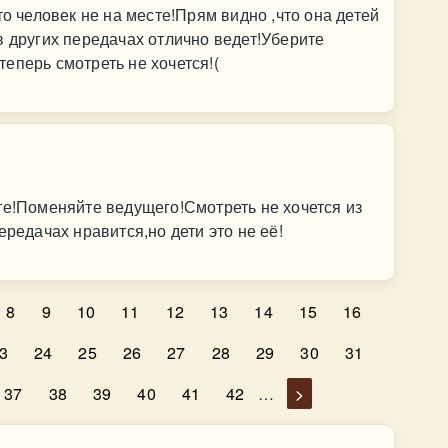
то человек не на месте!Прям видно ,что она детей
в других передачах отлично ведет!Уберите
еперь смотреть не хочется!(
те!Поменяйте ведущего!Смотреть не хочется из
ередачах нравится,но дети это не её!
8
9
10
11
12
13
14
15
16
3
24
25
26
27
28
29
30
31
37
38
39
40
41
42
…
>