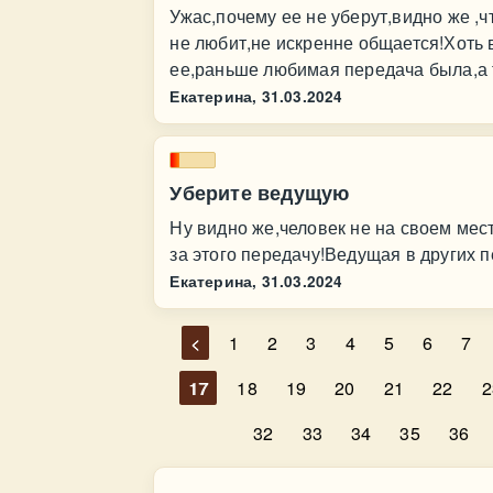
Ужас,почему ее не уберут,видно же ,ч
не любит,не искренне общается!Хоть 
ее,раньше любимая передача была,а т
Екатерина,
31.03.2024
Уберите ведущую
Ну видно же,человек не на своем мес
за этого передачу!Ведущая в других п
Екатерина,
31.03.2024
<
1
2
3
4
5
6
7
17
18
19
20
21
22
2
32
33
34
35
36