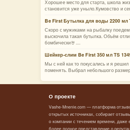
Хорошее место для старта, школа жиз
становится уже уныло.Кумовство и с
Be First Бутылка для воды 2200 мл 
Скоро с мужиками на рыбалку поедем, 
выскочила такая бутылка. Объём отли
бомбически🤘....
Шейкер-слим Be First 350 мл TS 134
Мы с ней как то покусались и я решил
поменять. Выбрал небольшого размера 
О проекте
Vashe-Mnenie.com — платформа отзыво
открытых источниках, собирает отзывы
о компании с течением времени, даже
более полное представление о репутац