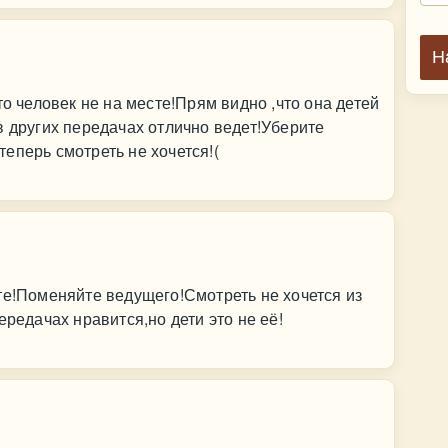
Н
то человек не на месте!Прям видно ,что она детей
в других передачах отлично ведет!Уберите
еперь смотреть не хочется!(
те!Поменяйте ведущего!Смотреть не хочется из
ередачах нравится,но дети это не её!