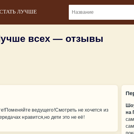
 СТАТЬ ЛУЧШЕ
Лучше всех — отзывы
Пе
Шоу
те!Поменяйте ведущего!Смотреть не хочется из
на 
ередачах нравится,но дети это не её!
сам
сам
пок