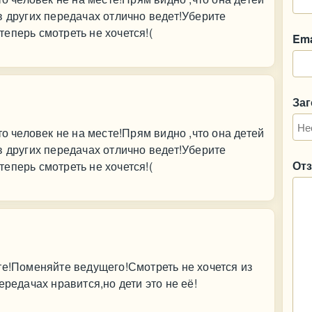
в других передачах отлично ведет!Уберите
еперь смотреть не хочется!(
Ema
За
то человек не на месте!Прям видно ,что она детей
в других передачах отлично ведет!Уберите
От
еперь смотреть не хочется!(
те!Поменяйте ведущего!Смотреть не хочется из
ередачах нравится,но дети это не её!