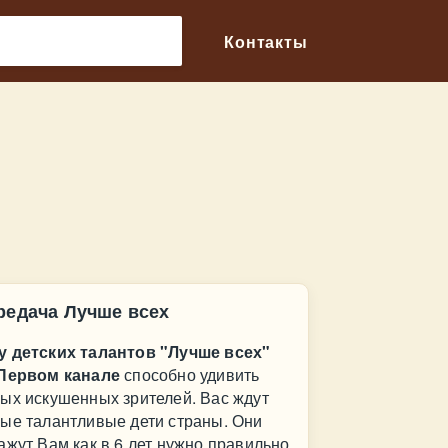
🔎
Контакты
редача Лучше всех
 детских талантов "Лучше всех"
Первом канале
способно удивить
ых искушенных зрителей. Вас ждут
ые талантливые дети страны. Они
ажут Вам как в 6 лет нужно правильно