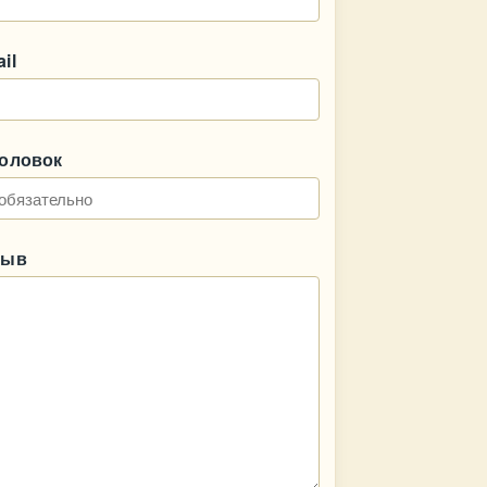
il
головок
зыв