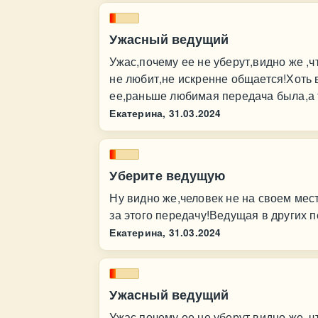
Ужасный ведущий
Ужас,почему ее не уберут,видно же ,ч
не любит,не искренне общается!Хоть 
ее,раньше любимая передача была,а т
Екатерина,
31.03.2024
Уберите ведущую
Ну видно же,человек не на своем мес
за этого передачу!Ведущая в других п
Екатерина,
31.03.2024
Ужасный ведущий
Ужас,почему ее не уберут,видно же ,ч