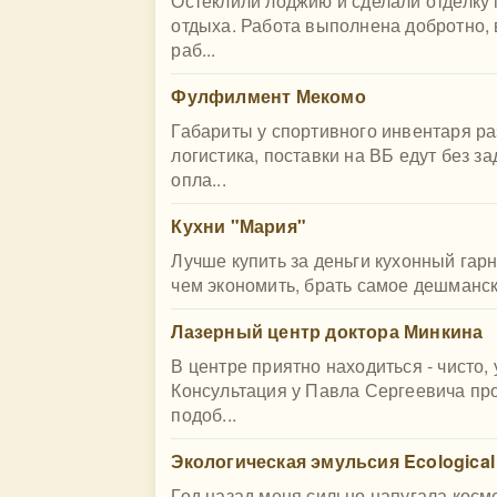
Остеклили лоджию и сделали отделку 
отдыха. Работа выполнена добротно, 
раб...
Фулфилмент Мекомо
Габариты у спортивного инвентаря р
логистика, поставки на ВБ едут без з
опла...
Кухни "Мария"
Лучше купить за деньги кухонный гарн
чем экономить, брать самое дешманское 
Лазерный центр доктора Минкина
В центре приятно находиться - чисто
Консультация у Павла Сергеевича пр
подоб...
Экологическая эмульсия Ecological
Год назад меня сильно напугала косм