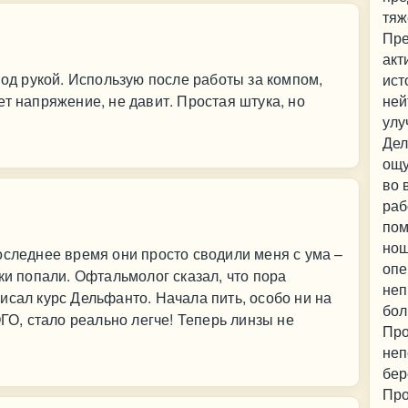
тяж
Пре
акт
под рукой. Использую после работы за компом,
ист
ет напряжение, не давит. Простая штука, но
ней
улу
Дел
ощу
во 
раб
пом
нош
оследнее время они просто сводили меня с ума –
опе
ки попали. Офтальмолог сказал, что пора
неп
исал курс Дельфанто. Начала пить, особо ни на
бол
ОГО, стало реально легче! Теперь линзы не
Про
неп
бер
Про