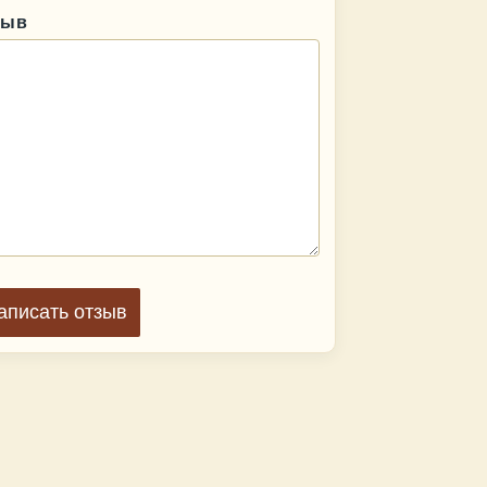
зыв
аписать отзыв