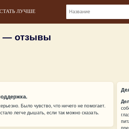
 СТАТЬ ЛУЧШЕ
 — отзывы
Де
поддержка.
Де
серьезно. Было чувство, что ничего не помогает.
соб
стало легче дышать, если так можно сказать.
гла
пит
пре