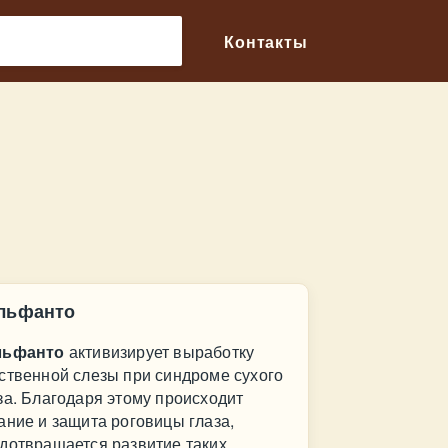
🔎
Контакты
льфанто
льфанто
активизирует выработку
ственной слезы при синдроме сухого
за. Благодаря этому происходит
ание и защита роговицы глаза,
дотвращается развитие таких