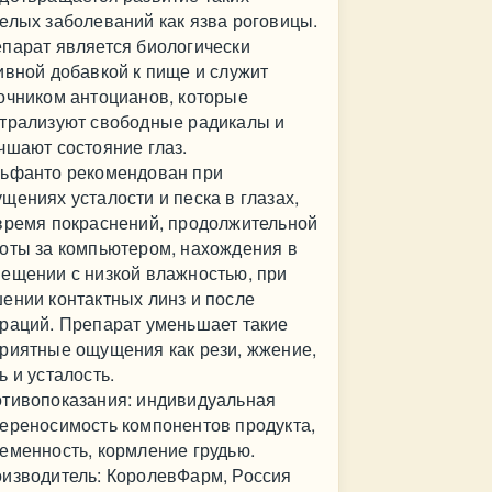
елых заболеваний как язва роговицы.
парат является биологически
ивной добавкой к пище и служит
очником антоцианов, которые
трализуют свободные радикалы и
чшают состояние глаз.
ьфанто рекомендован при
щениях усталости и песка в глазах,
время покраснений, продолжительной
оты за компьютером, нахождения в
ещении с низкой влажностью, при
ении контактных линз и после
раций. Препарат уменьшает такие
риятные ощущения как рези, жжение,
ь и усталость.
тивопоказания: индивидуальная
ереносимость компонентов продукта,
еменность, кормление грудью.
изводитель: КоролевФарм, Россия