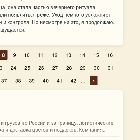
а, она стала частью вечернего ритуала.
али появляться реже. Уход немного усложняет
 и контроля. Но несмотря на это, я продолжаю.
ощущается.
8
9
10
11
12
13
14
15
16
3
24
25
26
27
28
29
30
31
37
38
39
40
41
42
…
>
и грузов по России и за границу, логистические
ка и доставка цветов и подарков. Компания...