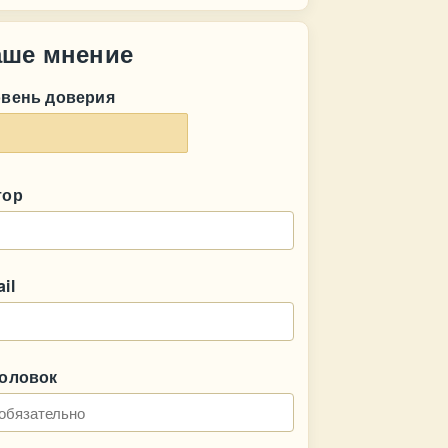
аше мнение
овень доверия
тор
il
головок