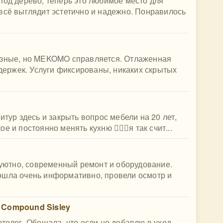
под дерево, теперь это любимое место для
всё выглядит эстетично и надежно. Понравилось
азные, но MEKOMO справляется. Отлаженная
адержек. Услуги фиксированы, никаких скрытых
итур здесь и закрыть вопрос мебели на 20 лет,
и постоянно менять кухню 🤷🏻‍♀️я так счит...
, уютно, современный ремонт и оборудование.
ошла очень информативно, провели осмотр и
 Compound Sisley
етолог. Обещала, что если не добавлю в уход