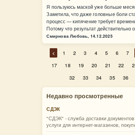
Я пользуюсь маской уже больше месяц
Заметила, что даже головные боли ст
процесс — кипячение требует времени
Потому что результат действительно 
Смирнова Любовь,
14.12.2025
<
1
2
3
4
5
6
7
17
18
19
20
21
22
2
32
33
34
35
36
Недавно просмотренные
СДЭК
"СДЭК" - служба доставки документов 
услуги для интернет-магазинов, покуп