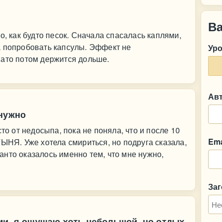
В
о, как будто песок. Сначала спасалась каплями,
а попробовать капсулы. Эффект не
Ур
Зато потом держится дольше.
Ав
 нужно
то от недосыпа, пока не поняла, что и после 10
Ema
ТЫНЯ. Уже хотела смириться, но подруга сказала,
нто оказалось именно тем, что мне нужно,
За
ми, я ощущаю хоть небольшой, но отдых.