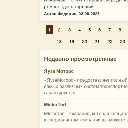
ремонт здесь хороший
Антон Федорин,
03.06.2026
1
2
3
4
5
6
7
8
18
19
20
21
22
23
Недавно просмотренные
Яуза Моторс
«ЯузаМоторс» предоставляет полный 
самых различных систем транспортног
гарантируется...
MisterTort
MisterTort - компания, которая специ
к специалистам компании вы можете за