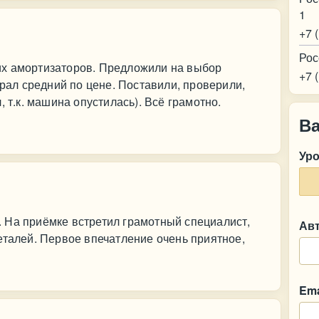
1
+7 
Рос
их амортизаторов. Предложили на выбор
+7 
брал средний по цене. Поставили, проверили,
, т.к. машина опустилась). Всё грамотно.
В
Ур
 На приёмке встретил грамотный специалист,
Ав
еталей. Первое впечатление очень приятное,
Ema