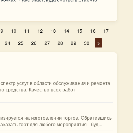
9
10
11
12
13
14
15
16
17
24
25
26
27
28
29
30
>
спектр услуг в области обслуживания и ремонта
о средства. Качество всех работ
ализируется на изготовлении тортов. Обратившись
казать торт для любого мероприятия - буд...