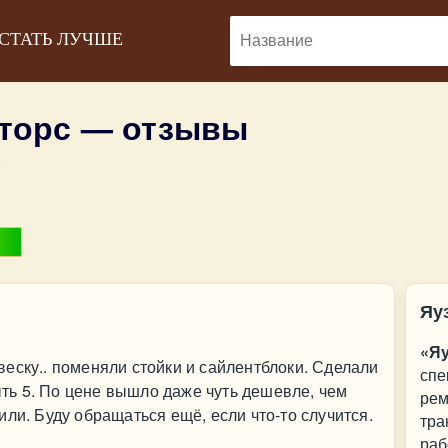
 СТАТЬ ЛУЧШЕ
торс — отзывы
:
Яу
«Я
еску.. поменяли стойки и сайлентблоки. Сделали
спе
быть 5. По цене вышло даже чуть дешевле, чем
рем
ли. Буду обращаться ещё, если что-то случится.
тра
раб