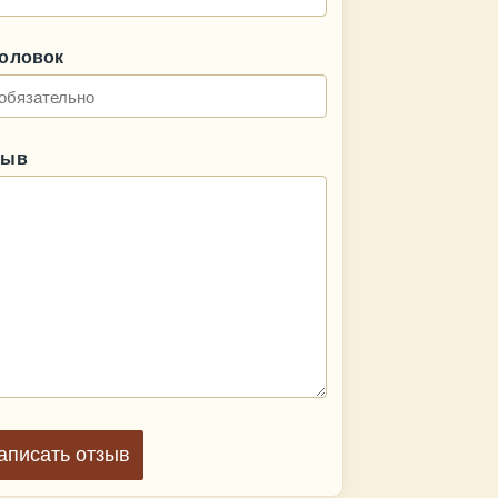
головок
зыв
аписать отзыв