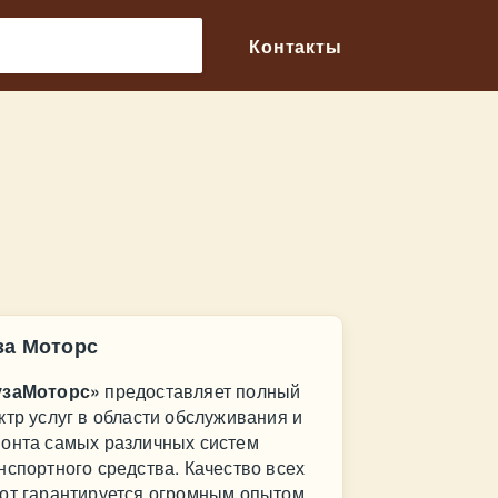
🔎
Контакты
за Моторс
узаМоторс»
предоставляет полный
ктр услуг в области обслуживания и
онта самых различных систем
нспортного средства. Качество всех
от гарантируется огромным опытом