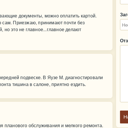
За
вающие документы, можно оплатить картой.
 сам. Приезжаю, принимают почти без
 но это не главное...главное делают
От
 передней подвеске. В Яузе М. диагностировали
онта тишина в салоне, приятно ездить.
Н
ля планового обслуживания и мелкого ремонта.