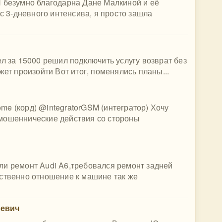
Я безумно благодарна Дане Малкиной и её
 с 3-дневного интенсива, я просто зашла
ел за 15000 решил подключить услугу возврат без
жет произойти Вот итог, поменялись планы...
(корд) @integratorGSM (интегратор) Хочу
мошеннические действия со стороны
ли ремонт Audi A6,требовался ремонт задней
бственно отношение к машине так же
ьевич