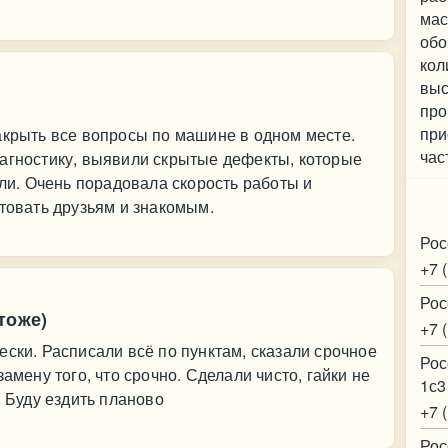
мас
обо
кол
выс
про
при
акрыть все вопросы по машине в одном месте.
час
иагностику, выявили скрытые дефекты, которые
или. Очень порадовала скорость работы и
Ко
етовать друзьям и знакомым.
Рос
+7 
Рос
тоже)
+7 
ески. Расписали всё по пунктам, сказали срочное
Рос
амену того, что срочно. Сделали чисто, гайки не
1с3
. Буду ездить планово
+7 
Рос