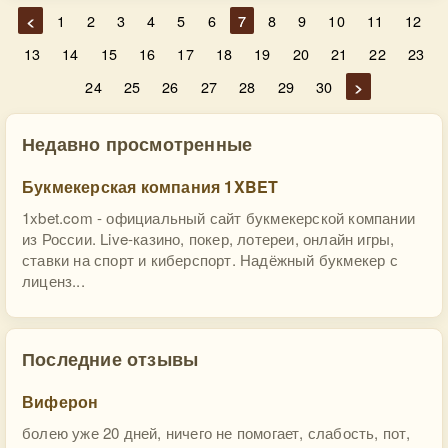
<
1
2
3
4
5
6
7
8
9
10
11
12
13
14
15
16
17
18
19
20
21
22
23
24
25
26
27
28
29
30
>
Недавно просмотренные
Букмекерская компания 1XBET
1xbet.com - официальный сайт букмекерской компании
из России. Live-казино, покер, лотереи, онлайн игры,
ставки на спорт и киберспорт. Надёжный букмекер с
лиценз...
Последние отзывы
Виферон
болею уже 20 дней, ничего не помогает, слабость, пот,