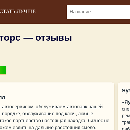
 СТАТЬ ЛУЧШЕ
торс — отзывы
:
Яу
лл
«Я
м автосервисом, обслуживаем автопарк нашей
спе
м порядке, обслуживание под ключ, любые
рем
такое партнерство настоящая находка, бизнес не
тра
ожем ездить на дальние расстояния смело.
раб