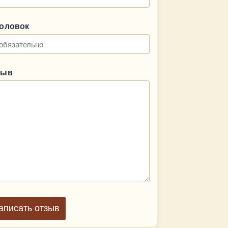
головок
зыв
аписать отзыв