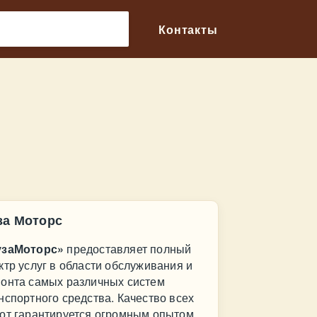
🔎
Контакты
за Моторс
узаМоторс»
предоставляет полный
ктр услуг в области обслуживания и
онта самых различных систем
нспортного средства. Качество всех
от гарантируется огромным опытом