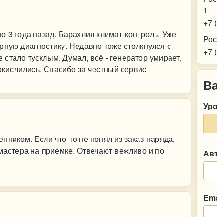
1
+7 
о 3 года назад. Барахлил климат-контроль. Уже
Рос
рную диагностику. Недавно тоже столкнулся с
+7 
стало тусклым. Думал, всё - генератор умирает,
 окислились. Спасибо за честный сервис
В
Ур
нником. Если что-то не понял из заказ-наряда,
 мастера на приемке. Отвечают вежливо и по
Ав
Ema