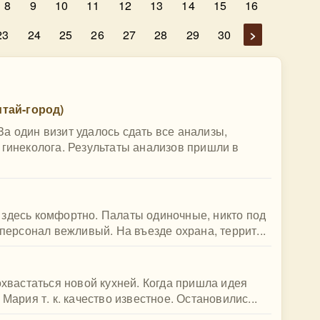
8
9
10
11
12
13
14
15
16
23
24
25
26
27
28
29
30
>
тай-город)
а один визит удалось сдать все анализы,
 гинеколога. Результаты анализов пришли в
 здесь комфортно. Палаты одиночные, никто под
 персонал вежливый. На въезде охрана, террит...
охвастаться новой кухней. Когда пришла идея
Мария т. к. качество известное. Остановилис...