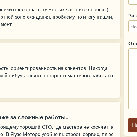
сили предоплаты (у многих частников просят),
За
ортной зоне ожидания, проблему по итогу нашли,
емонт
От
ть, ориентированность на клиентов. Никогда
акой-нибудь косяк со стороны мастеров-работают
аже за сложные работы..
Н
тоящему хороший СТО, где мастера не косячат, а
е. В Яузе Моторс удобно выстроен сервис, плюс