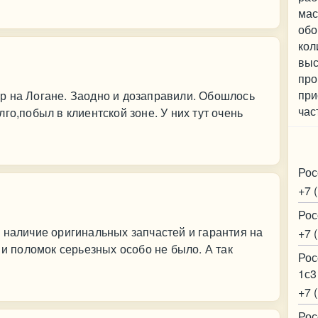
мас
обо
кол
выс
про
при
р на Логане. Заодно и дозаправили. Обошлось
час
го,побыл в клиентской зоне. У них тут очень
Ко
Рос
+7 
Рос
 наличие оригинальных запчастей и гарантия на
+7 
 и поломок серьезных особо не было. А так
Рос
1с3
+7 
Рос