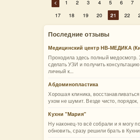
<
1
2
3
4
5
6
7
17
18
19
20
21
22
Последние отзывы
Медицинский центр НВ-МЕДИКА (Ки
Проходила здесь полный медосмотр. З
сделать УЗИ и получить консультацию
личный к...
Абдоминопластика
Хорошая клиника, восстанавливаться
ухом не шумит. Везде чисто, порядок,
Кухни "Мария"
Ну наконец-то всё собрали и я могу п
обновить, сразу решили брать в Кухни 