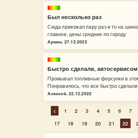
Был несколько раз
Сюда приезжал пару раз и то на шин
главное, цены средние по городу
Армен,
27.12.2022
Быстро сделали, автосервисом
Промывал топливные форсунки в этом
Понравилось, что все быстро сделали
Алексей,
22.12.2022
<
1
2
3
4
5
6
7
17
18
19
20
21
22