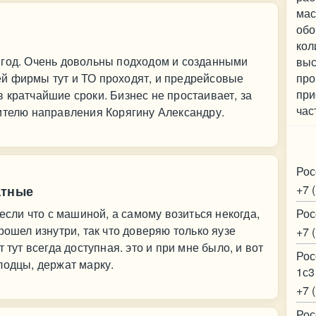
мас
обо
кол
 год. Очень довольны подходом и созданными
выс
й фирмы тут и ТО проходят, и предрейсовые
про
при
 кратчайшие сроки. Бизнес не простаивает, за
час
ителю направления Корягину Александру.
Ко
Рос
+7 
атные
 если что с машиной, а самому возиться некогда,
Рос
рошел изнутри, так что доверяю только яузе
+7 
 тут всегда доступная. это и при мне было, и вот
Рос
лодцы, держат марку.
1с3
+7 
Рос