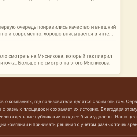
 первую очередь понравились качество и внешний
тно и современно, хорошо вписывается в инте...
ло смотреть на Мясникова, который так пиарил
литочка. Больше не смотрю на этого Мясникова
в о компаниях, где пользователи делятся своим опытом. Серв
 с разных площадок и сохраняет их историю. Благодаря этом
 если отдельные публикации позднее были удалены. Наша це
ии компании и принимать решения с учётом разных точек зрен