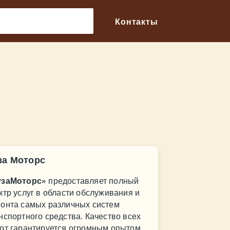
🔎
Контакты
за Моторс
узаМоторс»
предоставляет полный
ктр услуг в области обслуживания и
онта самых различных систем
нспортного средства. Качество всех
от гарантируется огромным опытом