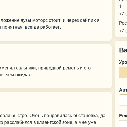
1
+7 
ложение яузы моторс стоит, и через сайт их я
Рос
 понятная, всегда работает.
+7 
В
Ур
оменял сальники, приводной ремень и его
е, чем ожидал
Ав
сали быстро. Очень понравилась обстановка, да
Ema
ко расслабился в клиентской зоне, а мне уже