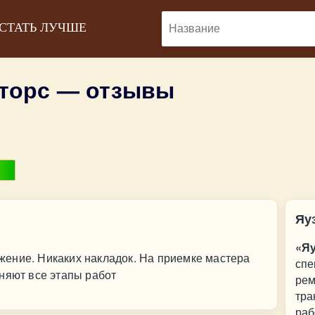
 СТАТЬ ЛУЧШЕ
торс — отзывы
:
Яу
«Я
ение. Никаких накладок. На приемке мастера
спе
няют все этапы работ
рем
тра
раб