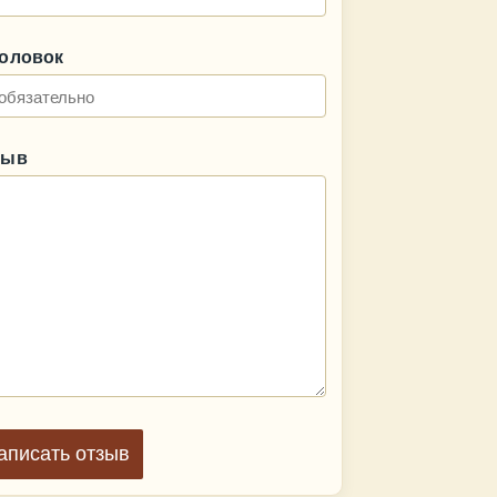
головок
зыв
аписать отзыв