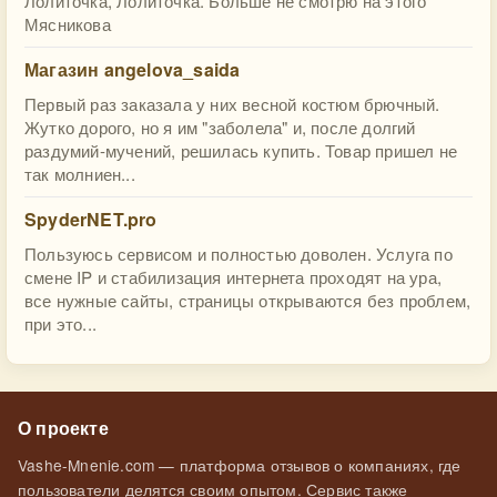
Лолиточка, Лолиточка. Больше не смотрю на этого
Мясникова
Магазин angelova_saida
Первый раз заказала у них весной костюм брючный.
Жутко дорого, но я им "заболела" и, после долгий
раздумий-мучений, решилась купить. Товар пришел не
так молниен...
SpyderNET.pro
Пользуюсь сервисом и полностью доволен. Услуга по
смене IP и стабилизация интернета проходят на ура,
все нужные сайты, страницы открываются без проблем,
при это...
О проекте
Vashe-Mnenie.com — платформа отзывов о компаниях, где
пользователи делятся своим опытом. Сервис также