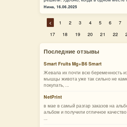
Нина,
16.06.2025
<
1
2
3
4
5
6
7
17
18
19
20
21
22
Последние отзывы
Smart Fruits Mg+B6 Smart
Жевала их почти всю беременность из
мышцы живота уже так сильно не кам
покупать, ...
NetPrint
в мае в самый разгар заказов на аль
альбом и получили отличное качество
...