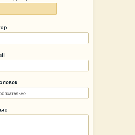
тор
il
головок
зыв