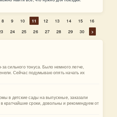
8
9
10
11
12
13
14
15
16
23
24
25
26
27
28
29
30
>
-за сильного тонуса. Было немного легче,
енели. Сейчас подумываю опять начать их
бомы в детские сады на выпускные, заказали
 в кратчайшие сроки, довольны и рекомендуем от