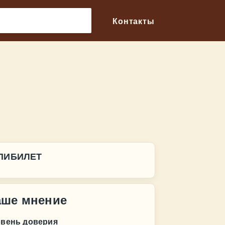
🔎
Контакты
ПИБИЛЕТ
аше мнение
овень доверия