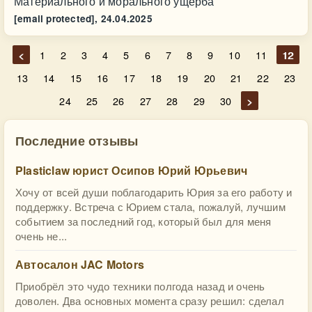
Материального и морального ущерба
[email protected],
24.04.2025
<
1
2
3
4
5
6
7
8
9
10
11
12
13
14
15
16
17
18
19
20
21
22
23
24
25
26
27
28
29
30
>
Последние отзывы
Plasticlaw юрист Осипов Юрий Юрьевич
Хочу от всей души поблагодарить Юрия за его работу и
поддержку. Встреча с Юрием стала, пожалуй, лучшим
событием за последний год, который был для меня
очень не...
Автосалон JAC Motors
Приобрёл это чудо техники полгода назад и очень
доволен. Два основных момента сразу решил: сделал