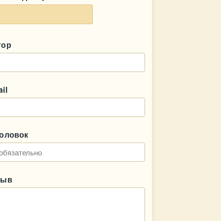
тор
il
головок
зыв