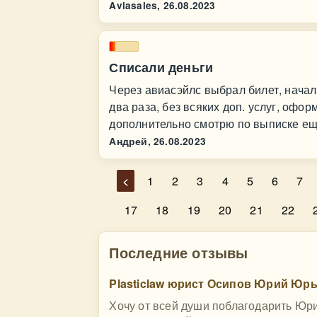
Aviasales,
26.08.2023
Списали деньги
Через авиасэйлс выбрал билет, начал 
два раза, без всяких доп. услуг, офор
дополнительно смотрю по выписке ещ
Андрей,
26.08.2023
<
1
2
3
4
5
6
7
17
18
19
20
21
22
Последние отзывы
Plasticlaw юрист Осипов Юрий Юр
Хочу от всей души поблагодарить Юри