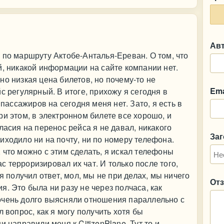
Ав
 по маршруту Актобе-Анталья-Ереван. О том, что
й, никакой информации на сайте компании нет.
но низкая цена билетов, но почему-то не
Ema
с регулярный. В итоге, прихожу я сегодня в
 пассажиров на сегодня меня нет. Зато, я есть в
ри этом, в электронном билете все хорошо, и
ласия на перенос рейса я не давал, никакого
За
иходило ни на почту, ни по номеру телефона.
 что можно с этим сделать, я искал телефоны
час терроризировал их чат. И только после того,
я получил ответ, мол, мы не при делах, мы ничего
От
. Это была ни разу не через полчаса, как
очень долго выясняли отношения параллельно с
л вопрос, как я могу получить хотя бы
и направили меня к CitizenPlane. Тут то и