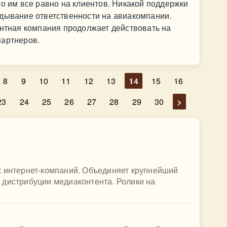
то им все равно на клиентов. Никакой поддержки
адывание ответственности на авиакомпании.
ентная компания продолжает действовать на
партнеров.
8
9
10
11
12
13
14
15
16
23
24
25
26
27
28
29
30
>
х интернет-компаний. Объединяет крупнейший
 дистрибуции медиаконтента. Ролики на