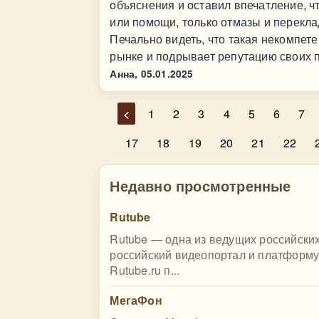
объяснения и оставил впечатление, ч
или помощи, только отмазы и перекл
Печально видеть, что такая некомпет
рынке и подрывает репутацию своих 
Анна,
05.01.2025
<
1
2
3
4
5
6
7
17
18
19
20
21
22
Недавно просмотренные
Rutube
Rutube — одна из ведущих российски
российский видеопортал и платформу
Rutube.ru п...
МегаФон