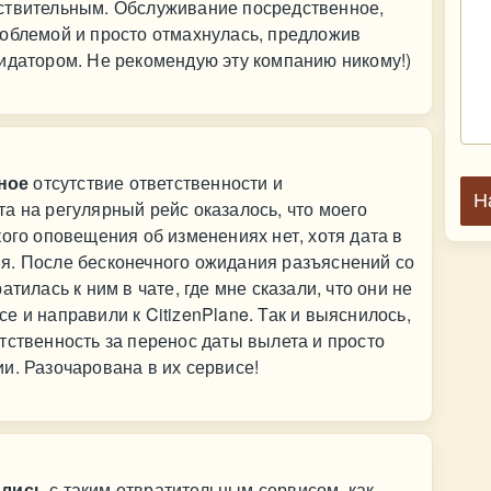
ствительным. Обслуживание посредственное,
роблемой и просто отмахнулась, предложив
идатором. Не рекомендую эту компанию никому!)
ное
отсутствие ответственности и
Н
а на регулярный рейс оказалось, что моего
кого оповещения об изменениях нет, хотя дата в
я. После бесконечного ожидания разъяснений со
тилась к ним в чате, где мне сказали, что они не
 и направили к CitizenPlane. Так и выяснилось,
тственность за перенос даты вылета и просто
и. Разочарована в их сервисе!
ались
с таким отвратительным сервисом, как