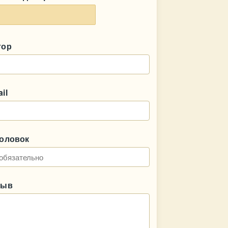
тор
il
головок
зыв