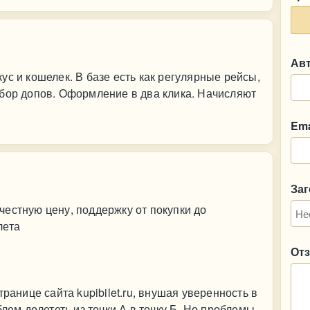
Ав
ус и кошелек. В базе есть как регулярные рейсы,
ыбор допов. Оформление в два клика. Начисляют
Ema
За
естную цену, поддержку от покупки до
лета
От
ранице сайта kupibilet.ru, внушая уверенность в
блем долететь из точки А в точку Б. Но проблемы