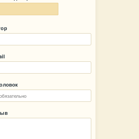
тор
il
головок
зыв