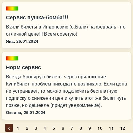
Сервис пушка-бомба!!!
Взяли билеты в Индонезию (о.Бали) на февраль - по
отличной цене!!! Всем советую)
Яна,
26.01.2024
Норм сервис
Всегда бронирую билеты через приложение
Купибилет, проблем никогда не возникало. Если цена
не устраивает, то можно подключить бесплатную
подписку о снижении цен и купить этот же билет чуть
позже, но дешевле (придет уведомление).
Оксана,
26.01.2024
<
1
2
3
4
5
6
7
8
9
10
11
12