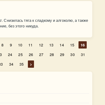
г. Снизилась тяга к сладкому и алгоколю, а также
ие, без этого никуда.
8
9
10
11
12
13
14
15
16
3
24
25
26
27
28
29
30
31
33
34
35
>