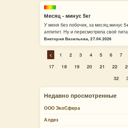
Месяц - минус 5кг
У меня без побочек, за месяц минус 5к
аппетит. Ну и пересмотрела своё питан
Виктория Васильева,
27.04.2026
<
1
2
3
4
5
6
7
17
18
19
20
21
22
2
32
Недавно просмотренные
ООО ЭкоСфера
Алдез