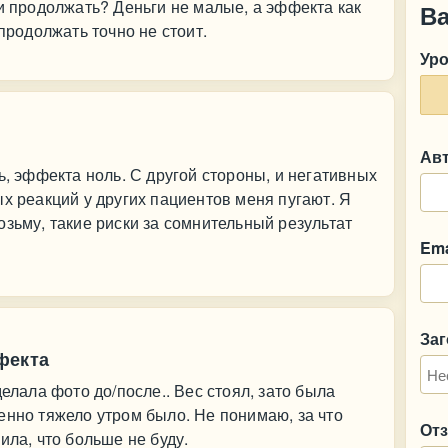
ли продолжать? Деньги не малые, а эффекта как
В
 продолжать точно не стоит.
Ур
Ав
ь, эффекта ноль. С другой стороны, и негативных
ых реакций у других пациентов меня пугают. Я
озьму, такие риски за сомнительный результат
Ema
За
фекта
делала фото до/после.. Вес стоял, зато была
енно тяжело утром было. Не понимаю, за что
От
ила, что больше не буду.