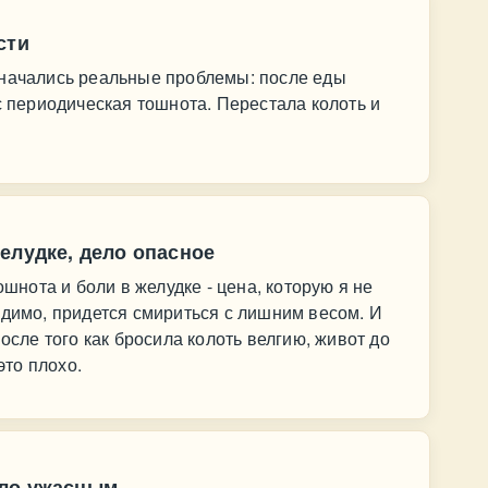
сти
 начались реальные проблемы: после еды
с периодическая тошнота. Перестала колоть и
елудке, дело опасное
ошнота и боли в желудке - цена, которую я не
идимо, придется смириться с лишним весом. И
после того как бросила колоть велгию, живот до
это плохо.
ыло ужасным