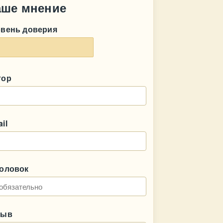
аше мнение
овень доверия
тор
il
головок
зыв