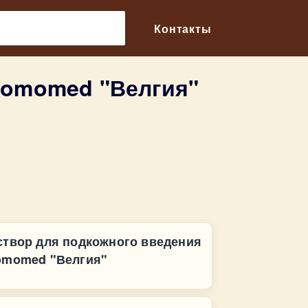
🔎
Контакты
romomed "Велгия"
створ для подкожного введения
omomed "Велгия"