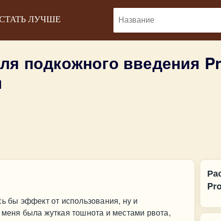
 СТАТЬ ЛУЧШЕ
для подкожного введения P
ы
Ра
Pr
сь бы эффект от использования, ну и
 меня была жуткая тошнота и местами рвота,