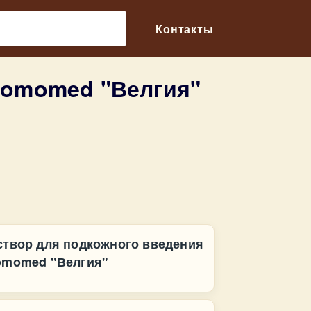
🔎
Контакты
romomed "Велгия"
створ для подкожного введения
omomed "Велгия"