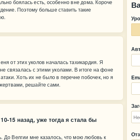
ально боялась есть, особенно вне дома. Короче
В
удение. Поэтому больше ставить такие
ую.
Ур
Ав
еня от этих уколов началась тахикардия. Я
 не связалась с этими уколами. В итоге на фоне
атаки. Хоть их не было в перечне побочек, но я
Ema
 жертвами, решайте сами.
За
10-15 назад, уже тогда я стала бы
От
. До Велгии мне казалось, что мою любовь к