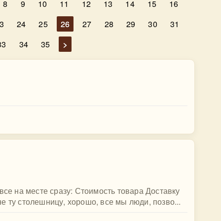
8
9
10
11
12
13
14
15
16
3
24
25
26
27
28
29
30
31
33
34
35
>
все на месте сразу: Стоимость товара Доставку
 ту столешницу, хорошо, все мы люди, позво...