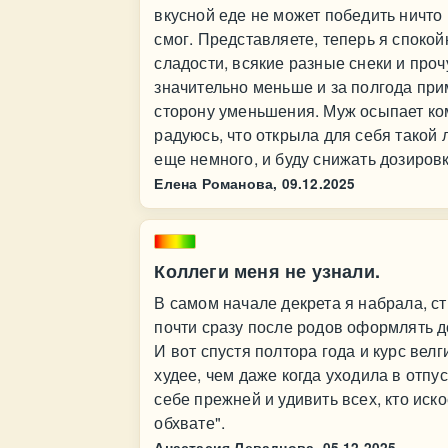
вкусной еде не может победить ничто 
смог. Представляете, теперь я спокой
сладости, всякие разные снеки и проч
значительно меньше и за полгода пр
сторону уменьшения. Муж осыпает ком
радуюсь, что открыла для себя такой
еще немного, и буду снижать дозиров
Елена Романова,
09.12.2025
Коллеги меня не узнали.
В самом начале декрета я набрала, с
почти сразу после родов оформлять до
И вот спустя полтора года и курс велг
худее, чем даже когда уходила в отпус
себе прежней и удивить всех, кто ис
обхвате".
Анастасия Леваднова,
05.12.2025