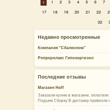
<
1
2
3
4
5
6
7
17
18
19
20
21
22
2
32
Недавно просмотренные
Компания "Сбалконом"
Репрорелакс Гипокортизол
Последние отзывы
Магазин Hoff
Заказали кухню в магазине, оплатили 
Подъем Сборку В доставку привезли не