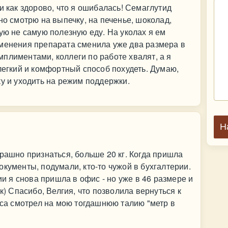
и как здорово, что я ошибалась! Семаглутид
но смотрю на выпечку, на печенье, шоколад,
ую не самую полезную еду. На уколах я ем
именения препарата сменила уже два размера в
плиментами, коллеги по работе хвалят, а я
 легкий и комфортный способ похудеть. Думаю,
ку и уходить на режим поддержки.
Н
трашно признаться, больше 20 кг. Когда пришла
кументы, подумали, кто-то чужой в бухгалтерии.
ии я снова пришла в офис - но уже в 46 размере и
к) Спасибо, Велгия, что позволила вернуться к
коса смотрел на мою тогдашнюю талию "метр в