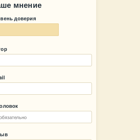
аше мнение
овень доверия
тор
il
головок
зыв