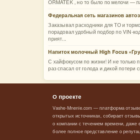
ORMATEK , но то было по мелочи — па
Федеральная сеть магазинов автоза
Заказывал расходники для ТО и тормо
порадовал удобный подбор по VIN-ко
прият...
Напиток молочный High Focus «Гру
С хайфокусом по жизни! И не только п
раз спасал от голода и дикой потери с
О проекте
Vashe-Mnenie.com — платформа отзыво
открытых источниках, собирает отзывы
о компании с течением времени, даже
более полное представление о репутац