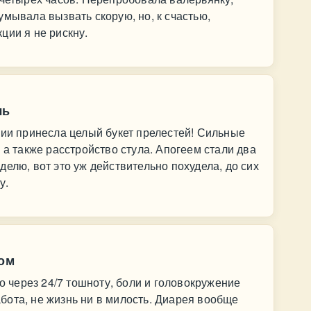
умывала вызвать скорую, но, к счастью,
ции я не рискну.
ль
гии принесла целый букет прелестей! Сильные
 а также расстройство стула. Апогеем стали два
елю, вот это уж действительно похудела, до сих
у.
ком
ко через 24/7 тошноту, боли и головокружение
работа, не жизнь ни в милость. Диарея вообще