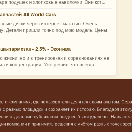
ра подушек и хлопковые наволочки .Они кст...
пчастей All World Cars
зные диски через интернет-магазин. Очень
ду. Детали пришли точно под мою модель. Цены
ша-пармезан» 2,5% - Эконива
о жизни, но и в тренировках и соревнованиях не
ил и концентрации. Уже решил, что всегда...
в о компаниях, где пользователи делятся своим опытом. Серв
 с разных площадок и сохраняет их историю. Благодаря этом
 если отдельные публикации позднее были удалены. Наша це
ии компании и принимать решения с учётом разных точек зрен