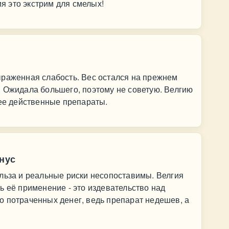
ия это экстрим для смелых!
ыраженная слабость. Вес остался на прежнем
 Ожидала большего, поэтому не советую. Велгию
лее действенные препараты.
инус
льза и реальные риски несопоставимы. Велгия
ь её применение - это издевательство над
о потраченных денег, ведь препарат недешев, а