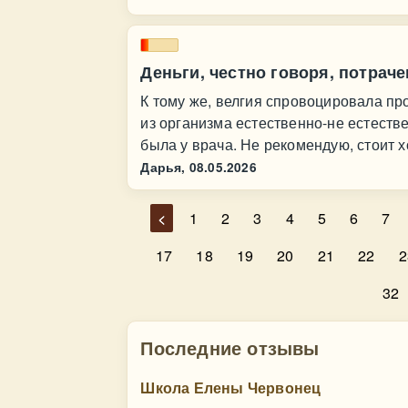
Деньги, честно говоря, потраче
К тому же, велгия спровоцировала про
из организма естественно-не естеств
была у врача. Не рекомендую, стоит
Дарья,
08.05.2026
<
1
2
3
4
5
6
7
17
18
19
20
21
22
2
32
Последние отзывы
Школа Елены Червонец