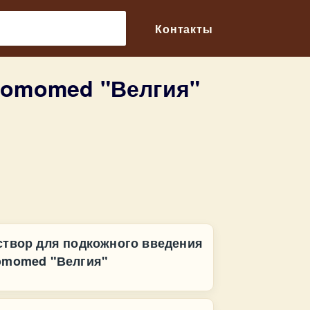
🔎
Контакты
romomed "Велгия"
створ для подкожного введения
omomed "Велгия"