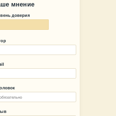
аше мнение
овень доверия
тор
il
головок
зыв