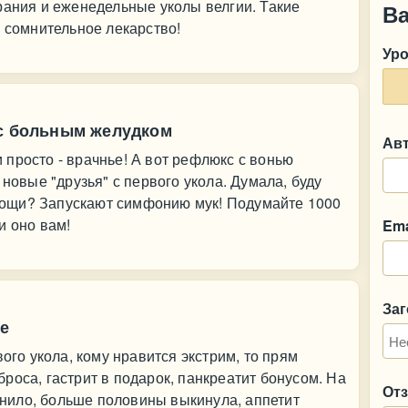
рания и еженедельные уколы велгии. Такие
В
, сомнительное лекарство!
Ур
 с больным желудком
Ав
просто - врачнье! А вот рефлюкс с вонью
 новые "друзья" с первого укола. Думала, буду
 Овощи? Запускают симфонию мук! Подумайте 1000
и оно вам!
Ema
За
те
вого укола, кому нравится экстрим, то прям
роса, гастрит в подарок, панкреатит бонусом. На
От
нило, больше половины выкинула, аппетит