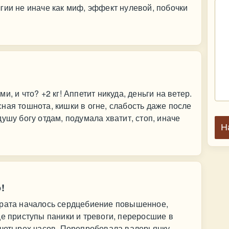
гии не иначе как миф, эффект нулевой, побочки
, и что? +2 кг! Аппетит никуда, деньги на ветер.
ная тошнота, кишки в огне, слабость даже после
ушу богу отдам, подумала хватит, стоп, иначе
Н
!
арата началось сердцебиение повышенное,
ще приступы паники и тревоги, переросшие в
 четырех часов. Перепробовала валерьянку,