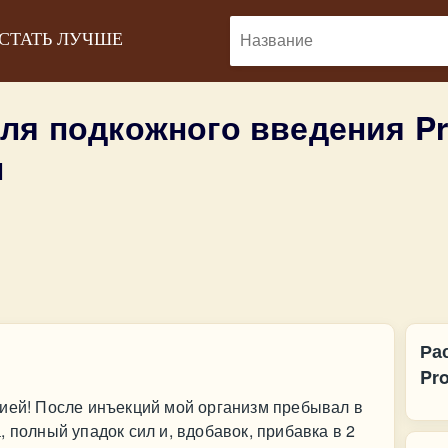
 СТАТЬ ЛУЧШЕ
для подкожного введения P
ы
Ра
Pr
гией! После инъекций мой организм пребывал в
 полный упадок сил и, вдобавок, прибавка в 2