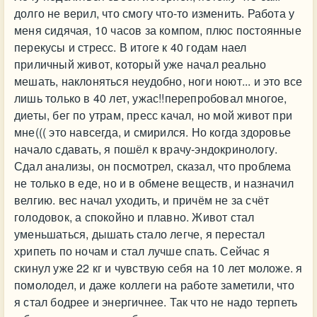
долго не верил, что смогу что-то изменить. Работа у
меня сидячая, 10 часов за компом, плюс постоянные
перекусы и стресс. В итоге к 40 годам наел
приличный живот, который уже начал реально
мешать, наклоняться неудобно, ноги ноют... и это все
лишь только в 40 лет, ужас!!перепробовал многое,
диеты, бег по утрам, пресс качал, но мой живот при
мне((( это навсегда, и смирился. Но когда здоровье
начало сдавать, я пошёл к врачу-эндокринологу.
Сдал анализы, он посмотрел, сказал, что проблема
не только в еде, но и в обмене веществ, и назначил
велгию. вес начал уходить, и причём не за счёт
голодовок, а спокойно и плавно. Живот стал
уменьшаться, дышать стало легче, я перестал
хрипеть по ночам и стал лучше спать. Сейчас я
скинул уже 22 кг и чувствую себя на 10 лет моложе. я
помолодел, и даже коллеги на работе заметили, что
я стал бодрее и энергичнее. Так что не надо терпеть