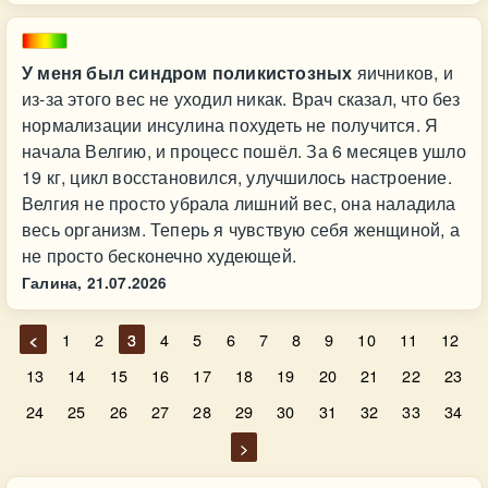
У меня был синдром поликистозных
яичников, и
из-за этого вес не уходил никак. Врач сказал, что без
нормализации инсулина похудеть не получится. Я
начала Велгию, и процесс пошёл. За 6 месяцев ушло
19 кг, цикл восстановился, улучшилось настроение.
Велгия не просто убрала лишний вес, она наладила
весь организм. Теперь я чувствую себя женщиной, а
не просто бесконечно худеющей.
Галина,
21.07.2026
<
1
2
3
4
5
6
7
8
9
10
11
12
13
14
15
16
17
18
19
20
21
22
23
24
25
26
27
28
29
30
31
32
33
34
>