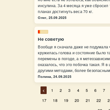
инсулина. За 4 месяца я уже сбросил 
планах достигнуть веса 70 кг.
Олег,
25.09.2025
Не советую
Вообще я сначала даже не подумала ч
кружилась голова и состояние было т
перемены в погоде, а я метеозависимы
оказалось, что это побочка такая. Я в
другими методами, более безопасным
Полина,
24.09.2025
<
1
2
3
4
5
6
7
17
18
19
20
21
22
2