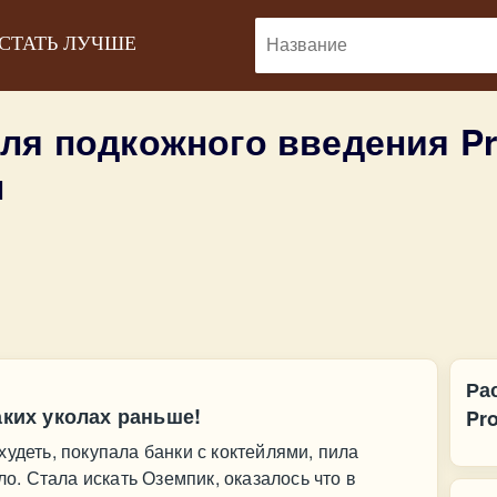
 СТАТЬ ЛУЧШЕ
для подкожного введения P
ы
Ра
аких уколах раньше!
Pr
удеть, покупала банки с коктейлями, пила
ло. Стала искать Оземпик, оказалось что в