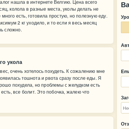
алог нашла в интернете Велгию. Цена всего
В
яц, колола в разные места, уколы делать не
много есть, готовила простую, но полезную еду.
Ур
ксимум 2 кг уходило, и то если я весь месяц
нь сложно.
Ав
го укола
вес, очень хотелось похудеть. К сожалению мне
Ema
появилась тошнота и рвота сразу после еды. Я
орошо похудела, но проблемы с желудком есть
 есть, все болит. Это побочка, жалею что
За
От