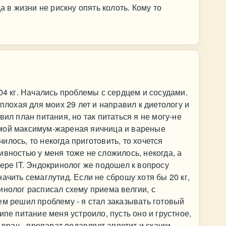
а в жизни не рискну опять колоть. Кому то
04 кг. Начались проблемы с сердцем и сосудами.
 плохая для моих 29 лет и направил к диетологу и
вил план питания, но так питаться я не могу-не
мой максимум-жареная яичница и вареные
лось, то некогда приготовить, то хочется
ивностью у меня тоже не сложилось, некогда, а
фере IT. Эндокринолог же подошел к вопросу
ачить семаглутид. Если не сброшу хотя бы 20 кг,
инолог расписал схему приема велгии, с
ем решил проблему - я стал заказывать готовый
ипе питание меня устроило, пусть оно и грустное,
 врач - препарат подавляет аппетит и скачки