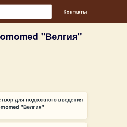
🔎
Контакты
romomed "Велгия"
створ для подкожного введения
omomed "Велгия"