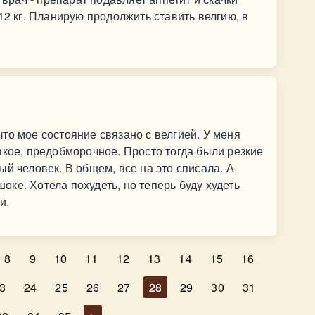
12 кг. Планирую продолжить ставить велгию, в
то мое состояние связано с велгией. У меня
акое, предобморочное. Просто тогда были резкие
й человек. В общем, все на это списала. А
 шоке. Хотела похудеть, но теперь буду худеть
и.
8
9
10
11
12
13
14
15
16
3
24
25
26
27
28
29
30
31