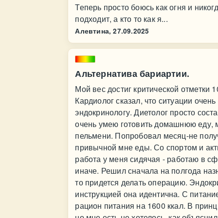
Теперь просто боюсь как огня и никогд
подходит, а кто то как я...
Алевтина,
27.09.2025
Альтернатива бариартии.
Мой вес достиг критической отметки 1
Кардиолог сказал, что ситуации очень
эндокринологу. Диетолог просто соста
очень умею готовить домашнюю еду, 
пельмени. Попробовал месяц-не получи
привычной мне еды. Со спортом и акт
работа у меня сидячая - работаю в с
иначе. Решил сначала на полгода назн
то придется делать операцию. Эндокр
инструкцией она идентична. С питани
рацион питания на 1600 ккал. В принц
но мне есть не хотелось, как объяснил