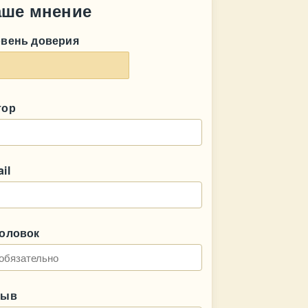
аше мнение
овень доверия
тор
il
головок
зыв