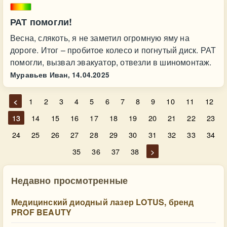
РАТ помогли!
Весна, слякоть, я не заметил огромную яму на
дороге. Итог – пробитое колесо и погнутый диск. РАТ
помогли, вызвал эвакуатор, отвезли в шиномонтаж.
Муравьев Иван,
14.04.2025
<
1
2
3
4
5
6
7
8
9
10
11
12
13
14
15
16
17
18
19
20
21
22
23
24
25
26
27
28
29
30
31
32
33
34
35
36
37
38
>
Недавно просмотренные
Медицинский диодный лазер LOTUS, бренд
PROF BEAUTY