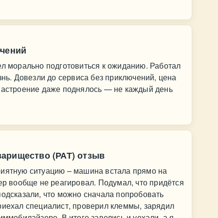
ючений
ел морально подготовиться к ожиданию. Работал
знь. Довезли до сервиса без приключений, цена
 настроение даже поднялось — не каждый день
арищество (РАТ) отзыв
риятную ситуацию – машина встала прямо на
тер вообще не реагировал. Подумал, что придётся
подсказали, что можно сначала попробовать
риехал специалист, проверил клеммы, зарядил
иммобилайзере. В итоге завелись и уехали, а я