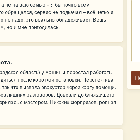
 а не на всю семью – я бы точно всем
то обращался, сервис не подкачал – всё четко и
его не надо, это реально обнадёживает. Вещь
м, но и мне пригодилась.
ота.
радская область) у машины перестал работать
Н
одиться после короткой остановки. Перспектива
 так что вызвала эвакуатор через карту помощи.
без лишних разговоров. Довезли до ближайшего
ворилась с мастером. Никаких сюрпризов, ровная