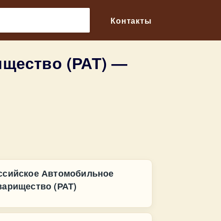
🔎
Контакты
щество (РАТ) —
ссийское Автомобильное
варищество (РАТ)