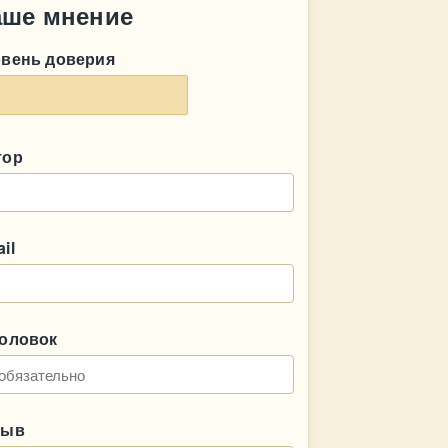
аше мнение
овень доверия
тор
il
головок
зыв