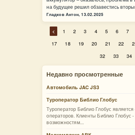
на будущее решил обзавестись вторы
Гладков Антон,
13.02.2025
<
1
2
3
4
5
6
7
17
18
19
20
21
22
2
32
33
34
Недавно просмотренные
Автомобиль JAC JS3
Туроператор Библио Глобус
Туроператор Библио Глобус является
операторов. Клиенты Библио Глобус 
возможностям...
Медкомплекс АВК