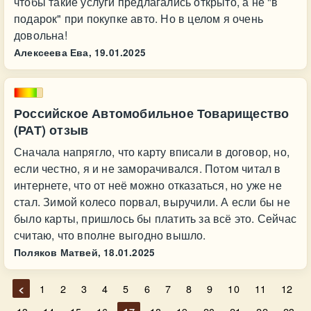
чтобы такие услуги предлагались открыто, а не "в
подарок" при покупке авто. Но в целом я очень
довольна!
Алексеева Ева,
19.01.2025
Российское Автомобильное Товарищество
(РАТ) отзыв
Сначала напрягло, что карту вписали в договор, но,
если честно, я и не заморачивался. Потом читал в
интернете, что от неё можно отказаться, но уже не
стал. Зимой колесо порвал, выручили. А если бы не
было карты, пришлось бы платить за всё это. Сейчас
считаю, что вполне выгодно вышло.
Поляков Матвей,
18.01.2025
<
1
2
3
4
5
6
7
8
9
10
11
12