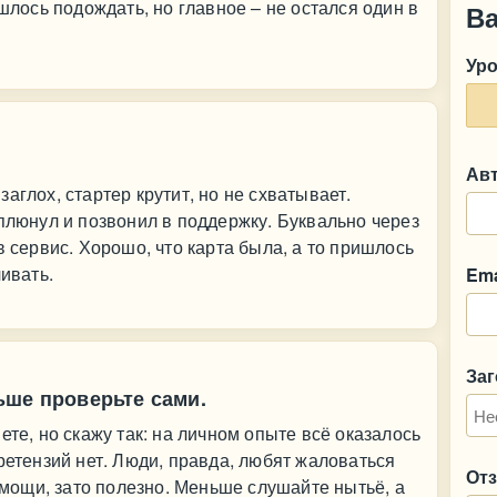
ишлось подождать, но главное – не остался один в
В
Ур
Ав
аглох, стартер крутит, но не схватывает.
 плюнул и позвонил в поддержку. Буквально через
в сервис. Хорошо, что карта была, а то пришлось
чивать.
Ema
За
ьше проверьте сами.
ете, но скажу так: на личном опыте всё оказалось
ретензий нет. Люди, правда, любят жаловаться
От
помощи, зато полезно. Меньше слушайте нытьё, а