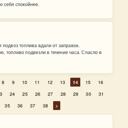
ю себя спокойнее.
я подвоз топлива вдали от заправок.
, топливо подвезли в течение часа. Спасло в
8
9
10
11
12
13
14
15
16
3
24
25
26
27
28
29
30
31
35
36
37
38
>