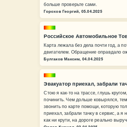
больше проверьте сами.
Горохов Георгий,
05.04.2025
Российское Автомобильное Тов
Карта лежала без дела почти год, а п
двигателем. Обращение оправдало о
Булгаков Максим,
04.04.2025
Эвакуатор приехал, забрали тач
Стою я как-то на трассе, глушь кругом
починить. Чем дольше ковырялся, те
звонить по карте помощи, которую то
приехал, забрали тачку в сервис, а я 
как ни крути, на дороге реально выру
Орлов Кирилл,
03.04.2025