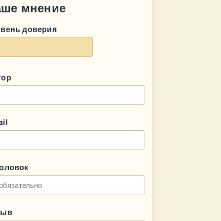
аше мнение
овень доверия
тор
il
головок
зыв