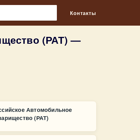
🔎
Контакты
щество (РАТ) —
ссийское Автомобильное
варищество (РАТ)