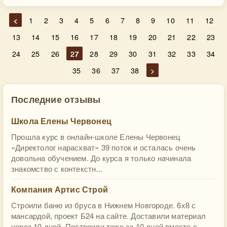
<
1
2
3
4
5
6
7
8
9
10
11
12
13
14
15
16
17
18
19
20
21
22
23
24
25
26
27
28
29
30
31
32
33
34
35
36
37
38
>
Последние отзывы
Школа Елены Червонец
Прошла курс в онлайн-школе Елены Червонец
«Директолог нарасхват» 39 поток и осталась очень
довольна обучением. До курса я только начинала
знакомство с контекстн...
Компания Артис Строй
Строили баню из бруса в Нижнем Новгороде. 6х8 с
мансардой, проект Б24 на сайте. Доставили материал
через 10 дней. Построили тоже за 10 дней вместе с