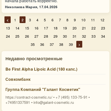
начала работать корректно.
Николаева Мария,
17.04.2026
<
1
2
3
4
5
6
7
8
9
10
11
12
13
14
15
16
17
18
19
20
21
22
23
24
25
26
27
28
29
30
31
32
33
34
35
36
37
38
39
>
Недавно просмотренные
Be First Alpha Lipoic Acid (180 капс.)
Совкомбанк
Группа Компаний "Галант Косметик"
https://contract-cosmetic.ru/ • +7 (495) 133-75-91 •
+74951337591 •
info@galant-cosmetic.ru