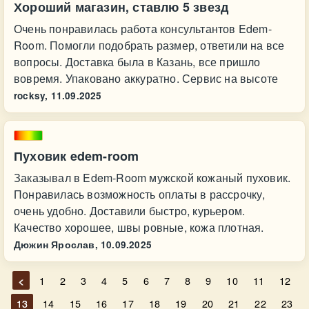
Хороший магазин, ставлю 5 звезд
Очень понравилась работа консультантов Edem-
Room. Помогли подобрать размер, ответили на все
вопросы. Доставка была в Казань, все пришло
вовремя. Упаковано аккуратно. Сервис на высоте
rocksy,
11.09.2025
Пуховик edem-room
Заказывал в Edem-Room мужской кожаный пуховик.
Понравилась возможность оплаты в рассрочку,
очень удобно. Доставили быстро, курьером.
Качество хорошее, швы ровные, кожа плотная.
Дюжин Ярослав,
10.09.2025
<
1
2
3
4
5
6
7
8
9
10
11
12
13
14
15
16
17
18
19
20
21
22
23