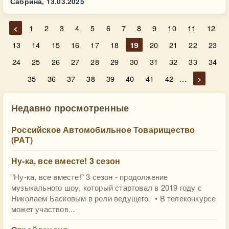
Сабрина,
13.03.2025
<
1
2
3
4
5
6
7
8
9
10
11
12
13
14
15
16
17
18
19
20
21
22
23
24
25
26
27
28
29
30
31
32
33
34
…
35
36
37
38
39
40
41
42
>
Недавно просмотренные
Российское Автомобильное Товарищество
(РАТ)
Ну-ка, все вместе! 3 сезон
"Ну-ка, все вместе!" 3 сезон - продолжение
музыкального шоу, который стартовал в 2019 году с
Николаем Басковым в роли ведущего. • В телеконкурсе
может участвов...