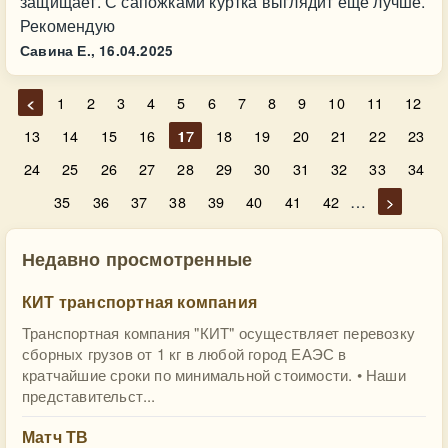
защищает. С сапожками куртка выглядит еще лучше.
Рекомендую
Савина Е.,
16.04.2025
<
1
2
3
4
5
6
7
8
9
10
11
12
13
14
15
16
17
18
19
20
21
22
23
24
25
26
27
28
29
30
31
32
33
34
…
35
36
37
38
39
40
41
42
>
Недавно просмотренные
КИТ транспортная компания
Транспортная компания "КИТ" осуществляет перевозку
сборных грузов от 1 кг в любой город ЕАЭС в
кратчайшие сроки по минимальной стоимости. • Наши
представительст...
Матч ТВ