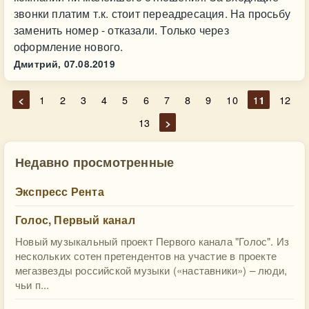
звонки платим т.к. стоит переадресация. На просьбу
заменить номер - отказали. Только через
оформление нового.
Дмитрий,
07.08.2019
<
1
2
3
4
5
6
7
8
9
10
11
12
13
>
Недавно просмотренные
Экспресс Рента
Голос, Первый канал
Новый музыкальный проект Первого канала "Голос". Из
нескольких сотен претендентов на участие в проекте
мегазвезды российской музыки («наставники») – люди,
чьи п...