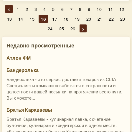
<
1
2
3
4
5
6
7
8
9
10
11
12
13
14
15
16
17
18
19
20
21
22
23
24
25
26
>
Недавно просмотренные
Атлон ФМ
Бандеролька
Бандеролька - это сервис доставки товаров из США.
Специалисты компани позаботятся о сохранности и
целостности вашей посылки на протяжении всего пути.
Вы сможете...
Братья Караваевы
Братья Караваевы - кулинарная лавка, сочетание
булочной, кулинарии и кондитерской в одном месте.
«Кулинарная лавка братьев Караваевых» представляет